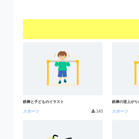
s
I
a
t
t
l
o
r
l
r
a
（
u
t
A
I
s
o
・
r
t
E
（
P
r
S
A
a
形
I
式
t
・
）
o
で
E
ト
鉄棒と子どものイラスト
鉄棒の逆上がり
P
r
レ
スポーツ
143
スポーツ
S
ー
（
ス
形
A
ダ
式
ウ
I