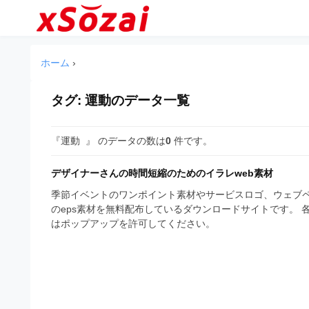
企
コ
業
ン
テ
・
企
企
ン
業
ブ
ホーム
›
業
ツ
・
ラ
へ
ブ
・
ン
ス
タグ:
運動
のデータ一覧
ラ
ブ
キ
ン
ド
ッ
ド
ラ
等
『運動 』 のデータの数は
0
件です。
プ
等
ン
の
の
ロ
デザイナーさんの時間短縮のためのイラレweb素材
ロ
ド
ゴ
ゴ
季節イベントのワンポイント素材やサービスロゴ、ウェブペ
等
を
のeps素材を無料配布しているダウンロードサイトです。
を
I
はポップアップを許可してください。
の
l
I
l
ロ
l
u
ゴ
l
s
t
u
を
r