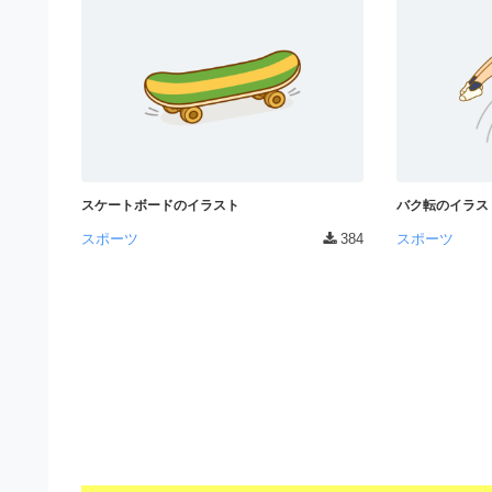
材
ウ
の
の
ン
ロ
素
ゴ
ロ
を
材
ー
I
ナ
l
ド
ビ
l
u
フ
s
スケートボードのイラスト
バク転のイラス
リ
t
スポーツ
384
スポーツ
r
ー
a
素
t
o
材
r
の
（
A
素
I
・
材
E
ナ
P