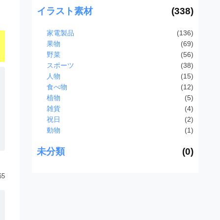
イラスト素材
(338)
家電製品
(136)
果物
(69)
野菜
(56)
スポーツ
(38)
人物
(15)
食べ物
(12)
植物
(5)
雑貨
(4)
祝日
(2)
動物
(1)
未分類
(0)
65