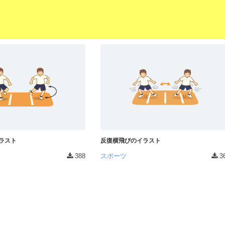
ラスト
反復横飛びのイラスト
388
スポーツ
3