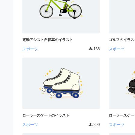
）
ン
・
ロ
で
ー
E
ト
ド
レ
P
フ
リ
ー
S
ー
電動アシスト自転車のイラスト
ゴルフのイラス
ス
素
形
スポーツ
168
スポーツ
ダ
材
式
の
ウ
素
）
ン
材
で
ロ
ナ
ビ
ー
ト
企
ド
レ
業
フ
・
ー
ブ
リ
ラ
ローラースケートのイラスト
ローラースケー
ス
ー
ン
スポーツ
399
スポーツ
ダ
素
ド
等