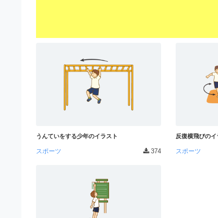
S
ビ
形
式
）
で
ト
レ
ー
ス
、
無
料
ダ
うんていをする少年のイラスト
反復横飛びのイ
ウ
ン
スポーツ
374
スポーツ
ロ
ー
ド
フ
リ
ー