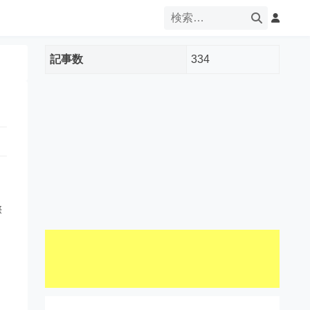
記事数
334
際