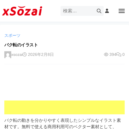
企
ー
コ
業
ン
メ
・
ニ
テ
ュ
企
ブ
企
ー
ン
業
ラ
業
ツ
・
ン
スポーツ
・
へ
ブ
ド
ス
バク転のイラスト
ブ
ラ
等
キ
ラ
ン
xsozai
2026年2月8日
394
0
の
ッ
ド
ン
ロ
プ
等
ド
ゴ
の
を
等
ロ
I
ゴ
の
l
を
ロ
l
I
ゴ
l
u
を
l
s
u
I
t
バク転の動きを分かりやすく表現したシンプルなイラスト素
s
r
l
材です。無料で使える商用利用可のベクター素材として、
t