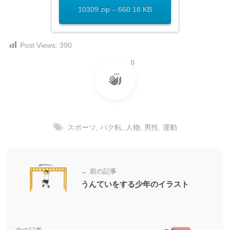
ダ
形
ダ
10309.zip – 660.18 KB
ウ
ウ
式
ン
ン
）
ロ
ロ
Post Views:
390
で
ー
ー
ド
0
ト
ド
フ
レ
フ
リ
ー
リ
ー
ー
ス
素
素
材
ダ
スポーツ
,
バク転
,
人物
,
男性
,
運動
の
材
ウ
素
の
ン
材
素
ナ
ロ
材
← 前の記事
ビ
ー
ナ
うんていをする少年のイラスト
企
ビ
ド
業
フ
・
ブ
リ