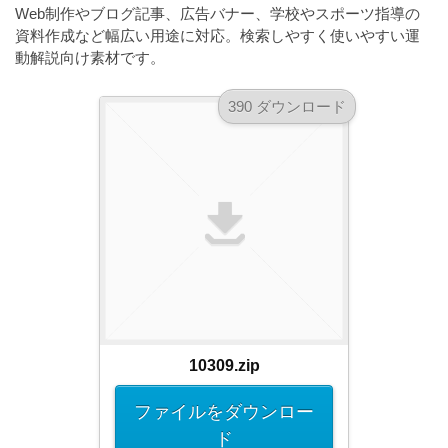
a
Web制作やブログ記事、広告バナー、学校やスポーツ指導の
l
r
t
資料作成など幅広い用途に対応。検索しやすく使いやすい運
u
a
o
動解説向け素材です。
t
s
r
o
t
（
390 ダウンロード
r
r
A
（
I
A
a
I
・
t
・
E
o
E
P
r
P
S
S
（
形
形
A
式
式
）
I
）
で
・
で
10309.zip
ト
ト
E
レ
レ
P
ファイルをダウンロー
ー
ー
S
ド
ス
ス