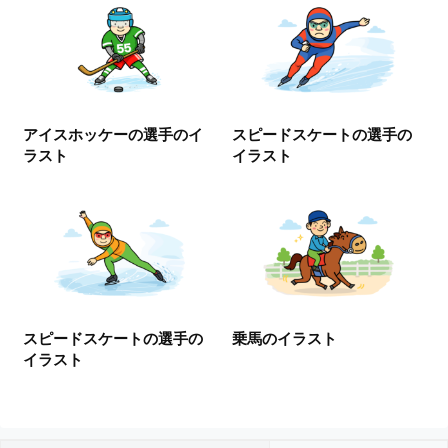
I
・
E
P
S
形
アイスホッケーの選手のイ
スピードスケートの選手の
式
ラスト
イラスト
）
で
ト
レ
ー
ス
、
無
スピードスケートの選手の
乗馬のイラスト
料
イラスト
ダ
ウ
ン
ロ