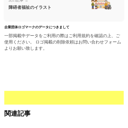
次の記事 →
ラ
ー
障碍者福祉のイラスト
ン
素
ド
材
等
の
企業団体ロゴマークのデータにつきまして
の
ロ
一部掲載中データをご利用の際はご利用規約を確認の上、ご
素
ゴ
使用ください。 ロゴ掲載の削除依頼はお問い合わせフォーム
材
を
よりお願い致します。
I
ナ
l
ビ
l
u
s
t
r
a
t
o
関連記事
r
（
A