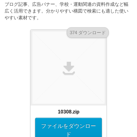
a
ブログ記事、広告バナー、学校・運動関連の資料作成など幅
l
r
t
広く活用できます。分かりやすい構図で検索にも適した使い
u
a
o
やすい素材です。
t
s
r
o
t
（
374 ダウンロード
r
r
A
（
I
A
a
I
・
t
・
E
o
E
P
r
P
S
S
（
形
形
A
式
式
）
I
）
で
・
で
10308.zip
ト
ト
E
レ
レ
P
ファイルをダウンロー
ー
ー
S
ド
ス
ス