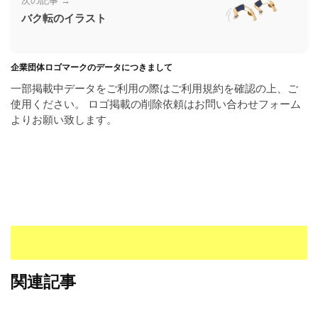
次の記事 →
ラ
ー
バク転のイラスト
ン
素
ド
材
等
の
企業団体ロゴマークのデータにつきまして
の
ロ
一部掲載中データをご利用の際はご利用規約を確認の上、ご
素
ゴ
使用ください。 ロゴ掲載の削除依頼はお問い合わせフォーム
材
を
よりお願い致します。
I
ナ
l
ビ
l
u
s
t
r
a
t
o
関連記事
r
（
A