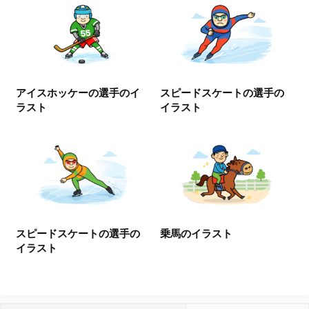
I
・
E
P
S
形
アイスホッケーの選手のイ
スピードスケートの選手の
式
ラスト
イラスト
）
で
ト
レ
ー
ス
、
無
スピードスケートの選手の
乗馬のイラスト
料
イラスト
ダ
ウ
ン
ロ