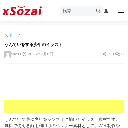
企
ー
コ
業
ン
メ
・
ニ
テ
ュ
企
ブ
企
ー
ン
業
ラ
業
ツ
・
ン
スポーツ
・
へ
ブ
ド
ス
うんていをする少年のイラスト
ブ
ラ
等
キ
ラ
ン
xsozai
2026年2月8日
410
0
の
ッ
ド
ン
ロ
プ
等
ド
ゴ
の
を
等
ロ
I
ゴ
の
l
を
ロ
l
I
ゴ
l
u
を
l
s
u
I
t
うんていで遊ぶ少年をシンプルに描いたイラスト素材です。
s
r
l
無料で使える商用利用可のベクター素材として、Web制作や
t