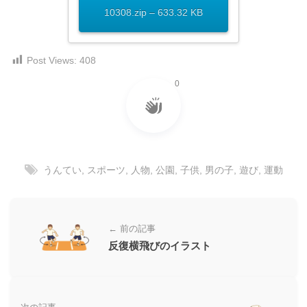
ダ
形
ダ
10308.zip – 633.32 KB
ウ
ウ
式
ン
ン
）
ロ
ロ
Post Views:
408
で
ー
ー
ド
0
ト
ド
フ
レ
フ
リ
ー
リ
ー
ー
ス
素
素
材
ダ
うんてい
,
スポーツ
,
人物
,
公園
,
子供
,
男の子
,
遊び
,
運動
の
材
ウ
素
の
ン
材
素
ナ
ロ
材
← 前の記事
ビ
ー
ナ
反復横飛びのイラスト
企
ビ
ド
業
フ
・
ブ
リ