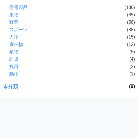
I
家電製品
(136)
・
果物
(69)
E
野菜
(56)
P
スポーツ
(38)
S
人物
(15)
形
食べ物
(12)
式
植物
(5)
）
雑貨
(4)
で
祝日
(2)
ト
レ
動物
(1)
ー
未分類
(0)
ス
、
無
料
ダ
ウ
ン
ロ