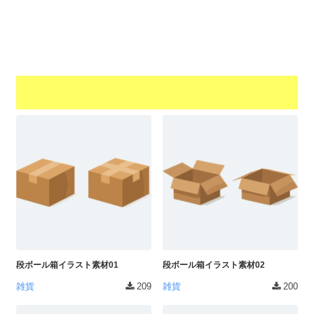
a
l
r
t
u
a
o
t
s
r
o
t
（
r
r
A
（
I
A
a
I
・
t
・
E
o
E
P
r
P
S
S
（
形
形
A
式
式
）
I
）
で
・
で
ト
ト
段ボール箱イラスト素材01
段ボール箱イラスト素材02
E
レ
レ
P
雑貨
209
雑貨
200
ー
ー
S
ス
ス