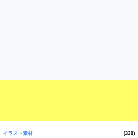
ラ
ー
ン
素
ド
材
等
の
の
ロ
素
ゴ
材
を
I
ナ
l
ビ
l
u
s
t
r
a
t
o
r
（
イラスト素材
(338)
A