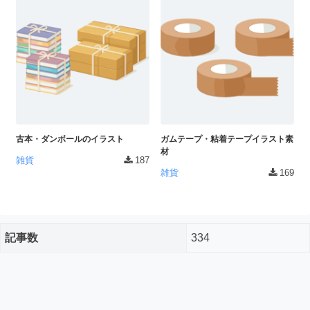
ダ
形
ダ
ウ
ウ
式
ン
ン
）
ロ
ロ
で
ー
ー
ド
ト
ド
フ
レ
フ
リ
ー
リ
ー
古本・ダンボールのイラスト
ガムテープ・粘着テープイラスト素
ー
ス
素
材
素
雑貨
187
材
ダ
雑貨
169
の
材
ウ
素
の
ン
材
素
ナ
ロ
材
記事数
334
ビ
ー
ナ
企
ビ
ド
業
フ
・
ブ
リ