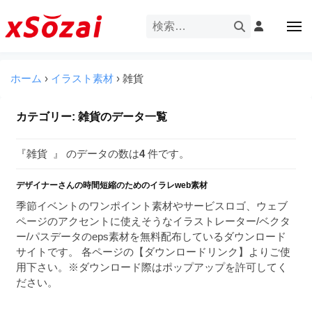
企
ー
コ
業
ン
メ
・
ニ
テ
ュ
企
ブ
企
ー
ン
業
ラ
業
ツ
ホーム
›
イラスト素材
›
雑貨
・
ン
・
へ
ブ
ド
ス
ブ
ラ
カテゴリー:
雑貨
のデータ一覧
等
キ
ラ
ン
の
ッ
ド
ン
ロ
『雑貨 』 のデータの数は
4
件です。
プ
等
ド
ゴ
の
を
デザイナーさんの時間短縮のためのイラレweb素材
等
ロ
I
ゴ
季節イベントのワンポイント素材やサービスロゴ、ウェブ
の
l
を
ページのアクセントに使えそうなイラストレーター/ベクタ
ロ
l
I
ー/パスデータのeps素材を無料配布しているダウンロード
ゴ
l
u
サイトです。 各ページの【ダウンロードリンク】よりご使
を
l
用下さい。※ダウンロード際はポップアップを許可してく
s
u
ださい。
I
t
s
r
l
t