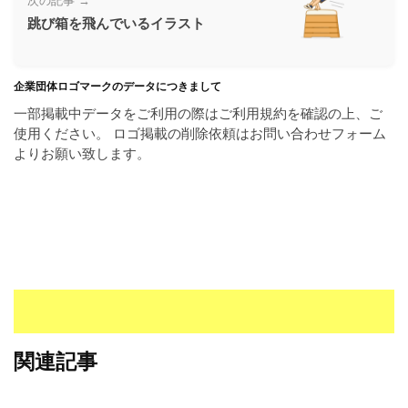
次の記事 →
ラ
ー
跳び箱を飛んでいるイラスト
ン
素
ド
材
等
の
企業団体ロゴマークのデータにつきまして
の
ロ
一部掲載中データをご利用の際はご利用規約を確認の上、ご
素
ゴ
使用ください。 ロゴ掲載の削除依頼はお問い合わせフォーム
材
を
よりお願い致します。
I
ナ
l
ビ
l
u
s
t
r
a
t
o
関連記事
r
（
A