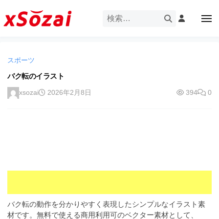
企
ー
コ
業
ン
メ
・
ニ
テ
ュ
企
ブ
企
ー
ン
業
ラ
業
ツ
・
ン
スポーツ
・
へ
ブ
ド
ス
バク転のイラスト
ブ
ラ
等
キ
ラ
ン
xsozai
2026年2月8日
394
0
の
ッ
ド
ン
ロ
プ
等
ド
ゴ
の
を
等
ロ
I
ゴ
の
l
を
ロ
l
I
ゴ
l
u
を
l
s
u
I
t
バク転の動作を分かりやすく表現したシンプルなイラスト素
s
r
l
材です。無料で使える商用利用可のベクター素材として、
t