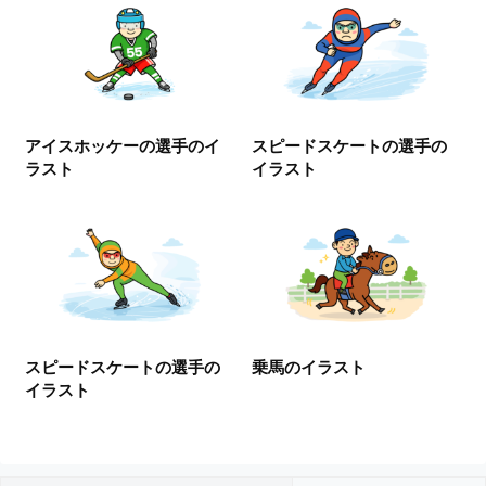
I
・
E
P
S
形
アイスホッケーの選手のイ
スピードスケートの選手の
式
ラスト
イラスト
）
で
ト
レ
ー
ス
、
無
スピードスケートの選手の
乗馬のイラスト
料
イラスト
ダ
ウ
ン
ロ