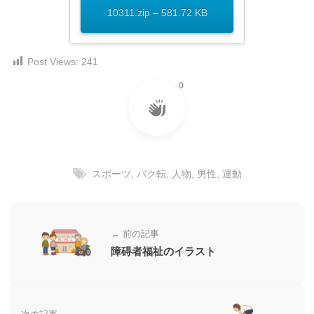
ダ
形
ダ
10311.zip – 581.72 KB
ウ
ウ
式
ン
ン
）
ロ
ロ
Post Views:
241
で
ー
ー
ド
0
ト
ド
フ
レ
フ
リ
ー
リ
ー
ー
ス
素
素
材
ダ
スポーツ
,
バク転
,
人物
,
男性
,
運動
の
材
ウ
素
の
ン
材
素
ナ
ロ
材
← 前の記事
ビ
ー
ナ
障碍者福祉のイラスト
企
ビ
ド
業
フ
・
ブ
リ