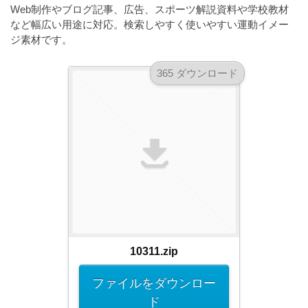
a
Web制作やブログ記事、広告、スポーツ解説資料や学校教材
l
r
t
など幅広い用途に対応。検索しやすく使いやすい運動イメー
u
a
o
ジ素材です。
t
s
r
o
t
（
365 ダウンロード
r
r
A
（
I
A
a
I
・
t
・
E
o
E
P
r
P
S
S
（
形
形
A
式
式
）
I
）
で
・
で
10311.zip
ト
ト
E
レ
レ
P
ファイルをダウンロー
ー
ー
S
ド
ス
ス