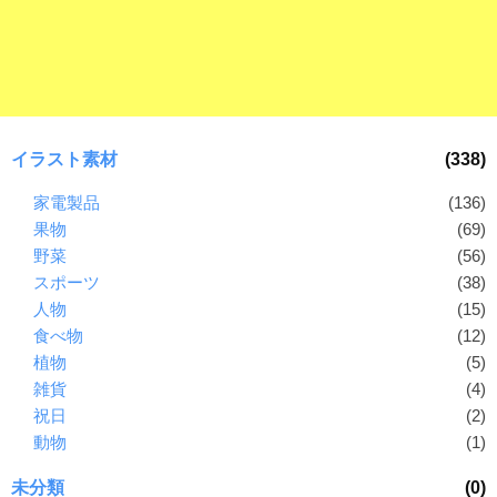
ラ
ー
ン
素
ド
材
等
の
の
ロ
素
ゴ
イラスト素材
(338)
材
を
I
家電製品
(136)
ナ
l
果物
(69)
ビ
l
野菜
(56)
u
スポーツ
(38)
s
人物
(15)
t
食べ物
(12)
r
植物
(5)
a
雑貨
(4)
t
祝日
(2)
o
動物
(1)
r
（
未分類
(0)
A