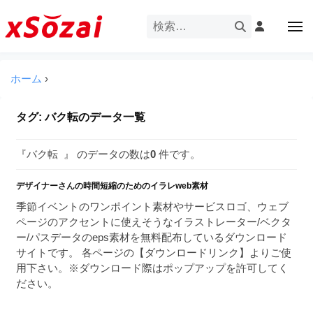
企
ー
コ
業
ン
メ
・
ニ
テ
ュ
企
ブ
企
ー
ン
業
ラ
業
ツ
ホーム
›
・
ン
・
へ
ブ
ド
ス
ブ
ラ
タグ:
バク転
のデータ一覧
等
キ
ラ
ン
の
ッ
ド
ン
ロ
『バク転 』 のデータの数は
0
件です。
プ
等
ド
ゴ
の
を
デザイナーさんの時間短縮のためのイラレweb素材
等
ロ
I
ゴ
季節イベントのワンポイント素材やサービスロゴ、ウェブ
の
l
を
ページのアクセントに使えそうなイラストレーター/ベクタ
ロ
l
I
ー/パスデータのeps素材を無料配布しているダウンロード
ゴ
l
u
サイトです。 各ページの【ダウンロードリンク】よりご使
を
l
用下さい。※ダウンロード際はポップアップを許可してく
s
u
ださい。
I
t
s
r
l
t