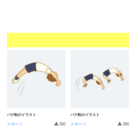
a
l
r
t
u
a
o
t
s
r
o
t
（
r
r
A
（
I
A
a
I
・
t
・
E
o
E
P
r
P
S
S
（
形
形
A
式
式
）
I
）
で
・
で
ト
ト
バク転のイラスト
バク転のイラスト
E
レ
レ
P
スポーツ
360
スポーツ
390
ー
ー
S
ス
ス