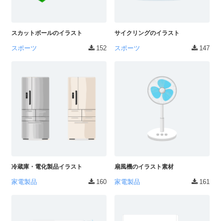
ダ
形
ダ
ウ
ウ
式
ン
ン
スカットボールのイラスト
サイクリングのイラスト
）
ロ
ロ
スポーツ
152
スポーツ
147
で
ー
ー
ド
ト
ド
フ
レ
フ
リ
ー
リ
ー
ー
ス
素
素
材
ダ
の
材
ウ
素
の
ン
材
素
ナ
ロ
材
冷蔵庫・電化製品イラスト
扇風機のイラスト素材
ビ
ー
ナ
企
家電製品
160
家電製品
161
ビ
ド
業
フ
・
ブ
リ