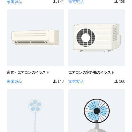
家電製品
134
家電製品
139
ー
ド
フ
リ
ー
素
材
の
素
材
ナ
家電・エアコンのイラスト
エアコンの室外機のイラスト
ビ
家電製品
148
家電製品
160