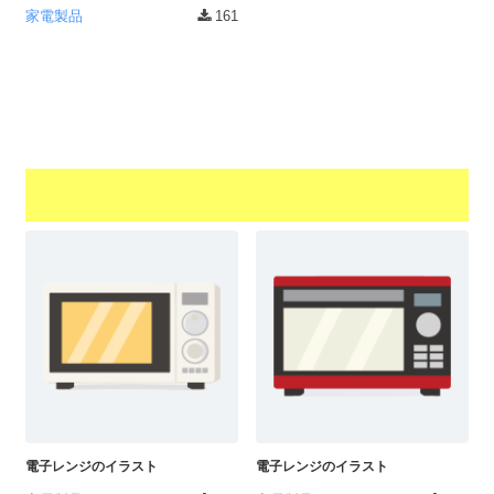
家電製品
161
I
・
E
P
S
形
式
）
で
ト
レ
ー
ス
、
無
料
ダ
ウ
ン
電子レンジのイラスト
電子レンジのイラスト
ロ