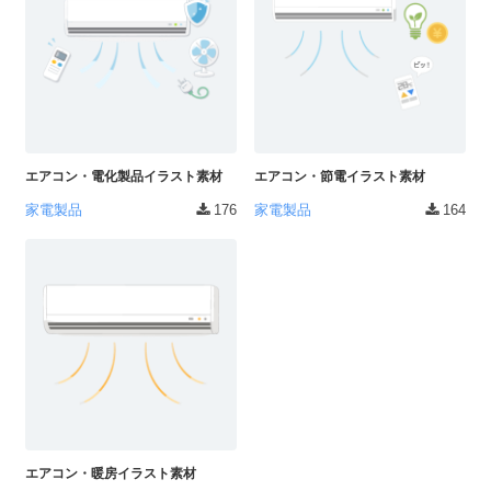
ラ
ー
ン
素
ド
材
等
の
の
ロ
素
ゴ
材
を
エアコン・電化製品イラスト素材
エアコン・節電イラスト素材
I
ナ
家電製品
176
家電製品
164
l
ビ
l
u
s
t
r
a
t
o
r
（
エアコン・暖房イラスト素材
A