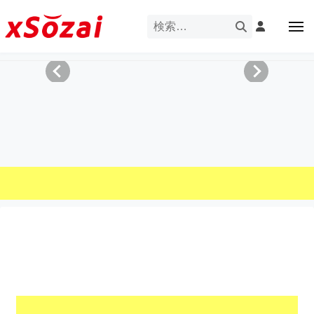
企
ー
コ
業
ン
メ
・
ニ
テ
ュ
企
ブ
企
ー
ン
業
ラ
業
ツ
・
ン
・
へ
ブ
ド
ス
ブ
ラ
等
キ
ラ
ン
の
ッ
ド
ン
ロ
プ
等
ド
ゴ
の
を
等
ロ
I
ゴ
の
l
を
ロ
l
I
ゴ
l
u
を
l
s
u
I
t
s
r
l
t