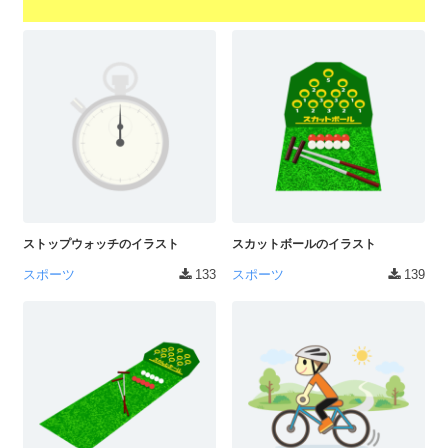
a
l
r
t
u
a
o
t
s
r
o
t
（
r
r
A
（
I
A
a
I
・
t
・
E
o
E
P
r
P
ストップウォッチのイラスト
スカットボールのイラスト
S
S
（
形
スポーツ
133
スポーツ
139
形
A
式
式
）
I
）
で
・
で
ト
ト
E
レ
レ
P
ー
ー
S
ス
ス