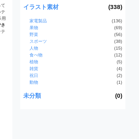
って
イラスト素材
(338)
いテ
多用
家電製品
(136)
でき
果物
(69)
ンテ
野菜
(56)
スポーツ
(38)
人物
(15)
食べ物
(12)
植物
(5)
雑貨
(4)
祝日
(2)
動物
(1)
未分類
(0)