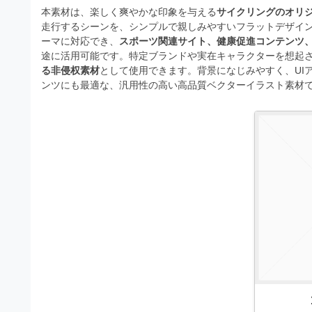
s
I
a
本素材は、楽しく爽やかな印象を与える
サイクリングのオリ
t
t
走行するシーンを、シンプルで親しみやすいフラットデザイ
l
o
r
ーマに対応でき、
スポーツ関連サイト、健康促進コンテンツ、
l
r
途に活用可能です。特定ブランドや実在キャラクターを想起
a
（
る非侵权素材
として使用できます。背景になじみやすく、UI
u
t
A
ンツにも最適な、汎用性の高い高品質ベクターイラスト素材
I
s
o
・
r
t
E
（
P
r
S
A
a
形
I
式
t
・
）
o
で
E
ト
P
r
レ
S
ー
（
ス
形
A
ダ
式
ウ
I