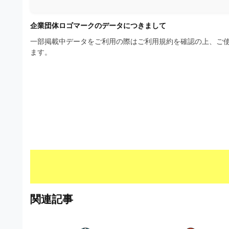
材
ウ
の
の
ン
ロ
企業団体ロゴマークのデータにつきまして
素
ゴ
ロ
一部掲載中データをご利用の際はご利用規約を確認の上、ご使
を
材
ます。
ー
I
ナ
l
ド
ビ
l
u
フ
s
リ
t
r
ー
a
素
t
o
材
r
の
（
A
素
I
関連記事
・
材
E
ナ
P