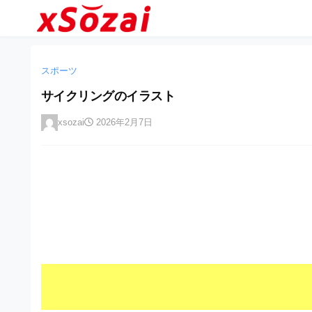
企
コ
業
ン
テ
・
企
企
ン
業
ブ
業
ツ
スポーツ
・
ラ
へ
ブ
・
サイクリングのイラスト
ン
ス
ラ
ブ
キ
ン
ド
xsozai
2026年2月7日
ッ
ド
ラ
等
プ
等
ン
の
の
ロ
ロ
ド
ゴ
ゴ
等
を
を
I
の
l
I
l
ロ
l
u
ゴ
l
s
t
u
を
r