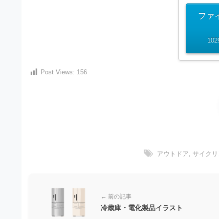
）
ン
・
ロ
で
ファ
ー
E
ト
ド
102
レ
P
フ
リ
ー
S
ー
ス
Post Views:
156
素
形
ダ
材
式
の
ウ
素
）
ン
材
で
ロ
ナ
ビ
ー
ト
企
ド
アウトドア
,
サイクリ
レ
業
フ
・
ー
ブ
リ
ラ
ス
ー
← 前の記事
ン
ダ
素
冷蔵庫・電化製品イラスト
ド
等