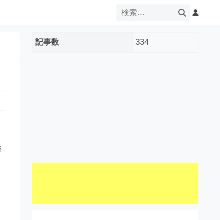
記事数
334
際