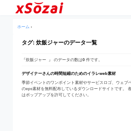
企
コ
業
ン
テ
・
企
企
ン
業
ブ
ホーム
›
業
ツ
・
ラ
へ
ブ
・
ン
ス
タグ:
炊飯ジャー
のデータ一覧
ラ
ブ
キ
ン
ド
ッ
ド
ラ
等
『炊飯ジャー 』 のデータの数は
0
件です。
プ
等
ン
の
の
ロ
デザイナーさんの時間短縮のためのイラレweb素材
ロ
ド
ゴ
ゴ
季節イベントのワンポイント素材やサービスロゴ、ウェブペ
等
を
のeps素材を無料配布しているダウンロードサイトです。
を
I
はポップアップを許可してください。
の
l
I
l
ロ
l
u
ゴ
l
s
t
u
を
r