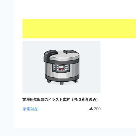
s
I
a
t
t
l
o
r
l
r
a
（
u
t
A
I
s
o
・
r
t
E
（
P
r
S
A
a
形
I
式
t
・
）
o
で
E
ト
業務用炊飯器のイラスト素材（PNG背景透過）
P
r
レ
家電製品
200
S
ー
（
ス
形
A
ダ
式
ウ
I