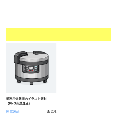
a
l
r
t
u
a
o
t
s
r
o
t
（
r
r
A
（
I
A
a
I
・
t
・
E
o
E
P
r
P
S
S
（
形
形
A
式
式
）
I
）
で
・
で
ト
ト
業務用炊飯器のイラスト素材
E
レ
レ
（PNG背景透過）
P
ー
ー
家電製品
201
S
ス
ス