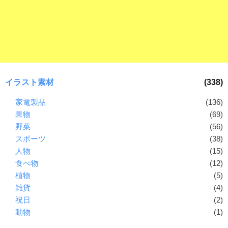
ラ
ー
ン
素
ド
材
等
の
の
ロ
素
ゴ
材
を
イラスト素材
(338)
I
ナ
家電製品
(136)
l
ビ
果物
(69)
l
u
野菜
(56)
s
スポーツ
(38)
t
人物
(15)
r
食べ物
(12)
a
植物
(5)
t
雑貨
(4)
o
祝日
(2)
r
動物
(1)
（
A