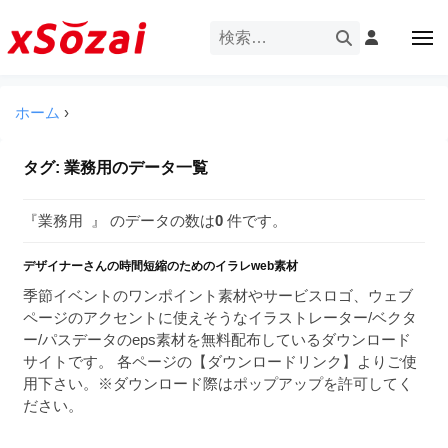
企
ー
コ
業
ン
メ
・
ニ
テ
ュ
企
ブ
企
ー
ン
業
ラ
業
ツ
ホーム
›
・
ン
・
へ
ブ
ド
ス
ブ
ラ
タグ:
業務用
のデータ一覧
等
キ
ラ
ン
の
ッ
ド
ン
ロ
『業務用 』 のデータの数は
0
件です。
プ
等
ド
ゴ
の
を
デザイナーさんの時間短縮のためのイラレweb素材
等
ロ
I
ゴ
季節イベントのワンポイント素材やサービスロゴ、ウェブ
の
l
を
ページのアクセントに使えそうなイラストレーター/ベクタ
ロ
l
I
ー/パスデータのeps素材を無料配布しているダウンロード
ゴ
l
u
サイトです。 各ページの【ダウンロードリンク】よりご使
を
l
用下さい。※ダウンロード際はポップアップを許可してく
s
u
ださい。
I
t
s
r
l
t