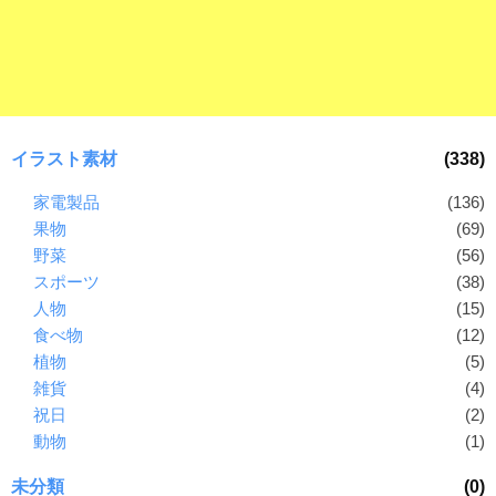
ラ
ー
ン
素
ド
材
等
の
の
ロ
素
ゴ
イラスト素材
(338)
材
を
I
家電製品
(136)
ナ
l
果物
(69)
ビ
l
野菜
(56)
u
スポーツ
(38)
s
人物
(15)
t
食べ物
(12)
r
植物
(5)
a
雑貨
(4)
t
祝日
(2)
o
動物
(1)
r
（
未分類
(0)
A