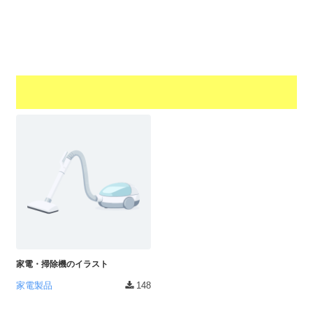
a
l
r
t
u
a
o
t
s
r
o
t
（
r
r
A
（
I
A
a
I
・
t
・
E
o
E
P
r
P
S
S
（
形
形
A
式
式
）
I
）
で
・
で
ト
ト
家電・掃除機のイラスト
E
レ
レ
P
家電製品
148
ー
ー
S
ス
ス