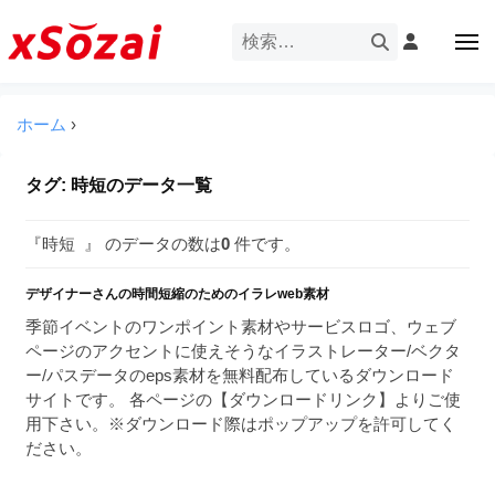
企
ー
コ
業
ン
メ
・
ニ
テ
ュ
企
ブ
企
ー
ン
業
ラ
業
ツ
ホーム
›
・
ン
・
へ
ブ
ド
ス
ブ
ラ
タグ:
時短
のデータ一覧
等
キ
ラ
ン
の
ッ
ド
ン
ロ
『時短 』 のデータの数は
0
件です。
プ
等
ド
ゴ
の
を
デザイナーさんの時間短縮のためのイラレweb素材
等
ロ
I
ゴ
季節イベントのワンポイント素材やサービスロゴ、ウェブ
の
l
を
ページのアクセントに使えそうなイラストレーター/ベクタ
ロ
l
I
ー/パスデータのeps素材を無料配布しているダウンロード
ゴ
l
u
サイトです。 各ページの【ダウンロードリンク】よりご使
を
l
用下さい。※ダウンロード際はポップアップを許可してく
s
u
ださい。
I
t
s
r
l
t