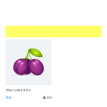
a
l
r
t
u
a
o
t
s
r
o
t
（
r
r
A
（
I
A
a
I
・
t
・
E
o
E
P
r
P
S
S
（
形
形
A
式
式
）
I
）
で
・
で
ト
ト
プルーンのイラスト
E
レ
レ
P
果物
154
ー
ー
S
ス
ス