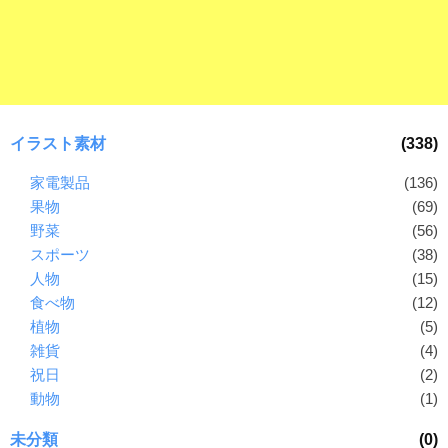
ラ
ー
ン
素
ド
材
等
の
の
ロ
素
ゴ
イラスト素材
(338)
材
を
I
家電製品
(136)
ナ
l
果物
(69)
ビ
l
野菜
(56)
u
スポーツ
(38)
s
人物
(15)
t
食べ物
(12)
r
植物
(5)
a
雑貨
(4)
t
祝日
(2)
o
動物
(1)
r
（
未分類
(0)
A