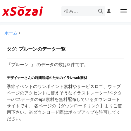
企
ー
コ
業
ン
メ
・
ニ
テ
ュ
企
ブ
企
ー
ン
業
ラ
業
ツ
ホーム
›
・
ン
・
へ
ブ
ド
ス
ブ
ラ
タグ:
プルーン
のデータ一覧
等
キ
ラ
ン
の
ッ
ド
ン
ロ
『プルーン 』 のデータの数は
0
件です。
プ
等
ド
ゴ
の
を
デザイナーさんの時間短縮のためのイラレweb素材
等
ロ
I
ゴ
季節イベントのワンポイント素材やサービスロゴ、ウェブ
の
l
を
ページのアクセントに使えそうなイラストレーター/ベクタ
ロ
l
I
ー/パスデータのeps素材を無料配布しているダウンロード
ゴ
l
u
サイトです。 各ページの【ダウンロードリンク】よりご使
を
l
用下さい。※ダウンロード際はポップアップを許可してく
s
u
ださい。
I
t
s
r
l
t