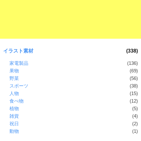
ラ
ー
ン
素
ド
材
等
の
の
ロ
素
ゴ
材
を
イラスト素材
(338)
I
ナ
家電製品
(136)
l
ビ
果物
(69)
l
u
野菜
(56)
s
スポーツ
(38)
t
人物
(15)
r
食べ物
(12)
a
植物
(5)
t
雑貨
(4)
o
祝日
(2)
r
動物
(1)
（
A