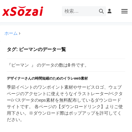
企
ー
コ
業
ン
メ
・
ニ
テ
ュ
企
ブ
企
ー
ン
業
ラ
業
ツ
ホーム
›
・
ン
・
へ
ブ
ド
ス
ブ
ラ
タグ:
ピーマン
のデータ一覧
等
キ
ラ
ン
の
ッ
ド
ン
ロ
『ピーマン 』 のデータの数は
0
件です。
プ
等
ド
ゴ
の
を
デザイナーさんの時間短縮のためのイラレweb素材
等
ロ
I
ゴ
季節イベントのワンポイント素材やサービスロゴ、ウェブ
の
l
を
ページのアクセントに使えそうなイラストレーター/ベクタ
ロ
l
I
ー/パスデータのeps素材を無料配布しているダウンロード
ゴ
l
u
サイトです。 各ページの【ダウンロードリンク】よりご使
を
l
用下さい。※ダウンロード際はポップアップを許可してく
s
u
ださい。
I
t
s
r
l
t