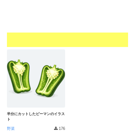
a
l
r
t
u
a
o
t
s
r
o
t
（
r
r
A
（
I
A
a
I
・
t
・
E
o
E
P
r
P
S
S
（
形
形
A
式
式
）
I
）
で
・
で
ト
ト
半分にカットしたピーマンのイラス
E
レ
レ
ト
P
ー
ー
野菜
176
S
ス
ス