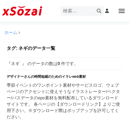
企
ー
コ
業
ン
メ
・
ニ
テ
ュ
企
ブ
企
ー
ン
業
ラ
業
ツ
ホーム
›
・
ン
・
へ
ブ
ド
ス
ブ
ラ
タグ:
ネギ
のデータ一覧
等
キ
ラ
ン
の
ッ
ド
ン
ロ
『ネギ 』 のデータの数は
0
件です。
プ
等
ド
ゴ
の
を
デザイナーさんの時間短縮のためのイラレweb素材
等
ロ
I
ゴ
季節イベントのワンポイント素材やサービスロゴ、ウェブ
の
l
を
ページのアクセントに使えそうなイラストレーター/ベクタ
ロ
l
I
ー/パスデータのeps素材を無料配布しているダウンロード
ゴ
l
u
サイトです。 各ページの【ダウンロードリンク】よりご使
を
l
用下さい。※ダウンロード際はポップアップを許可してく
s
u
ださい。
I
t
s
r
l
t