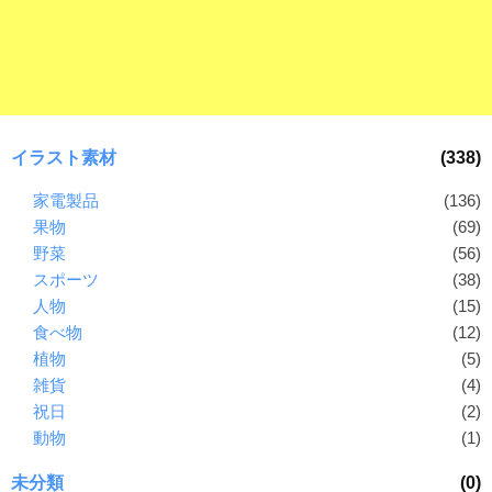
ラ
ー
ン
素
ド
材
等
の
の
ロ
素
ゴ
イラスト素材
(338)
材
を
I
家電製品
(136)
ナ
l
果物
(69)
ビ
l
野菜
(56)
u
スポーツ
(38)
s
人物
(15)
t
食べ物
(12)
r
植物
(5)
a
雑貨
(4)
t
祝日
(2)
o
動物
(1)
r
（
未分類
(0)
A