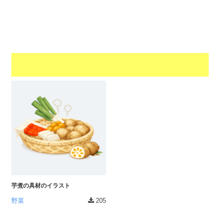
a
l
r
t
u
a
o
t
s
r
o
t
（
r
r
A
（
I
A
a
I
・
t
・
E
o
E
P
r
P
S
S
（
形
形
A
式
式
）
I
）
で
・
で
ト
ト
芋煮の具材のイラスト
E
レ
レ
P
野菜
205
ー
ー
S
ス
ス