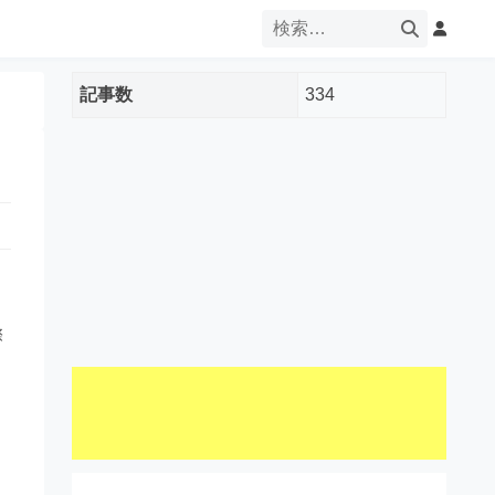
記事数
334
際