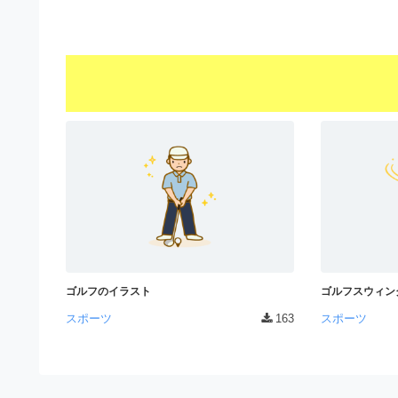
s
I
a
t
t
l
o
r
l
r
a
（
u
t
A
I
s
o
・
r
t
E
（
P
r
S
A
a
形
I
式
t
・
）
o
で
E
ト
ゴルフのイラスト
ゴルフスウィン
P
r
レ
スポーツ
163
スポーツ
S
ー
（
ス
形
A
ダ
式
ウ
I