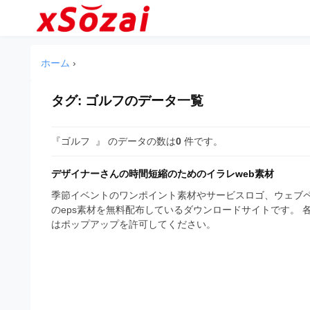
企
コ
業
ン
テ
・
企
企
ン
業
ブ
ホーム
›
業
ツ
・
ラ
へ
ブ
・
ン
ス
タグ:
ゴルフ
のデータ一覧
ラ
ブ
キ
ン
ド
ッ
ド
ラ
等
『ゴルフ 』 のデータの数は
0
件です。
プ
等
ン
の
の
ロ
デザイナーさんの時間短縮のためのイラレweb素材
ロ
ド
ゴ
ゴ
季節イベントのワンポイント素材やサービスロゴ、ウェブペ
等
を
のeps素材を無料配布しているダウンロードサイトです。
を
I
はポップアップを許可してください。
の
l
I
l
ロ
l
u
ゴ
l
s
t
u
を
r