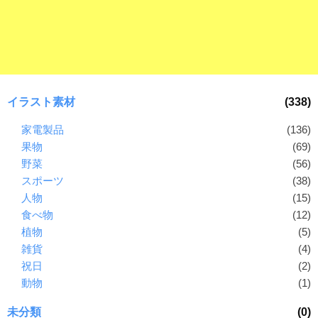
ラ
ー
ン
素
ド
材
等
の
の
ロ
素
ゴ
イラスト素材
(338)
材
を
I
家電製品
(136)
ナ
l
果物
(69)
ビ
l
野菜
(56)
u
スポーツ
(38)
s
人物
(15)
t
食べ物
(12)
r
植物
(5)
a
雑貨
(4)
t
祝日
(2)
o
動物
(1)
r
（
未分類
(0)
A