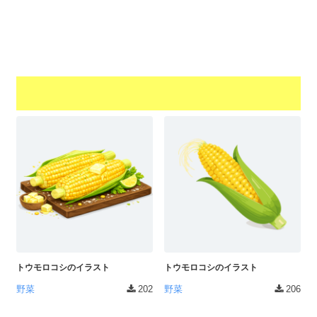
a
l
r
t
u
a
o
t
s
r
o
t
（
r
r
A
（
I
A
a
I
・
t
・
E
o
E
P
r
P
S
S
（
形
形
A
式
式
）
I
）
で
・
で
ト
ト
トウモロコシのイラスト
トウモロコシのイラスト
E
レ
レ
P
野菜
202
野菜
206
ー
ー
S
ス
ス