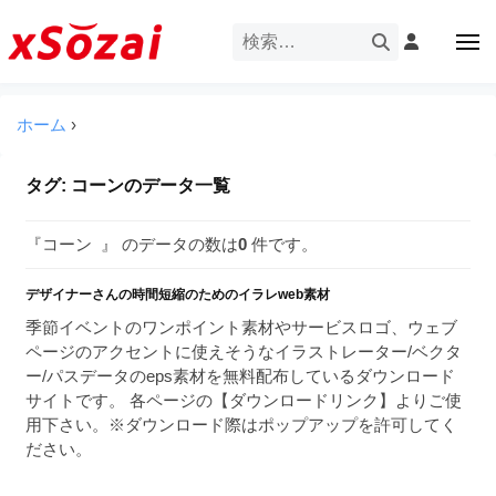
企
ー
コ
業
ン
メ
・
ニ
テ
ュ
企
ブ
企
ー
ン
業
ラ
業
ツ
ホーム
›
・
ン
・
へ
ブ
ド
ス
ブ
ラ
タグ:
コーン
のデータ一覧
等
キ
ラ
ン
の
ッ
ド
ン
ロ
『コーン 』 のデータの数は
0
件です。
プ
等
ド
ゴ
の
を
デザイナーさんの時間短縮のためのイラレweb素材
等
ロ
I
ゴ
季節イベントのワンポイント素材やサービスロゴ、ウェブ
の
l
を
ページのアクセントに使えそうなイラストレーター/ベクタ
ロ
l
I
ー/パスデータのeps素材を無料配布しているダウンロード
ゴ
l
u
サイトです。 各ページの【ダウンロードリンク】よりご使
を
l
用下さい。※ダウンロード際はポップアップを許可してく
s
u
ださい。
I
t
s
r
l
t