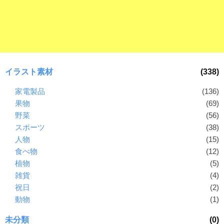
ラ
ー
ン
素
ド
材
等
の
の
ロ
素
ゴ
イラスト素材
(338)
材
を
I
家電製品
(136)
ナ
l
果物
(69)
ビ
l
野菜
(56)
u
スポーツ
(38)
s
人物
(15)
t
食べ物
(12)
r
植物
(5)
a
雑貨
(4)
t
祝日
(2)
o
動物
(1)
r
（
未分類
(0)
A