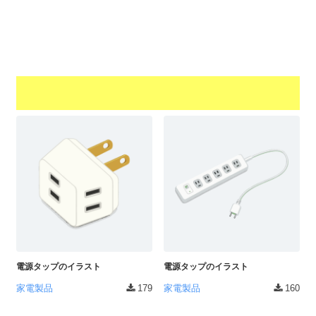
a
l
r
t
u
a
o
t
s
r
o
t
（
r
r
A
（
I
A
a
I
・
t
・
E
o
E
P
r
P
S
S
（
形
形
A
式
式
）
I
）
で
・
で
ト
ト
電源タップのイラスト
電源タップのイラスト
E
レ
レ
P
家電製品
179
家電製品
160
ー
ー
S
ス
ス