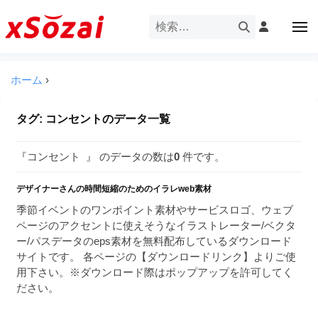
企
ー
コ
業
ン
メ
・
ニ
テ
ュ
企
ブ
企
ー
ン
業
ラ
業
ツ
ホーム
›
・
ン
・
へ
ブ
ド
ス
ブ
ラ
タグ:
コンセント
のデータ一覧
等
キ
ラ
ン
の
ッ
ド
ン
ロ
『コンセント 』 のデータの数は
0
件です。
プ
等
ド
ゴ
の
を
デザイナーさんの時間短縮のためのイラレweb素材
等
ロ
I
ゴ
季節イベントのワンポイント素材やサービスロゴ、ウェブ
の
l
を
ページのアクセントに使えそうなイラストレーター/ベクタ
ロ
l
I
ー/パスデータのeps素材を無料配布しているダウンロード
ゴ
l
u
サイトです。 各ページの【ダウンロードリンク】よりご使
を
l
用下さい。※ダウンロード際はポップアップを許可してく
s
u
ださい。
I
t
s
r
l
t