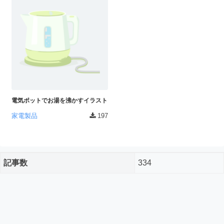
ダ
形
ダ
ウ
ウ
式
ン
ン
）
ロ
ロ
で
ー
ー
ド
ト
ド
フ
レ
フ
リ
ー
リ
ー
電気ポットでお湯を沸かすイラスト
ー
ス
素
素
家電製品
197
材
ダ
の
材
ウ
素
の
ン
材
素
ナ
ロ
記事数
334
材
ビ
ー
ナ
企
ビ
ド
業
フ
・
ブ
リ