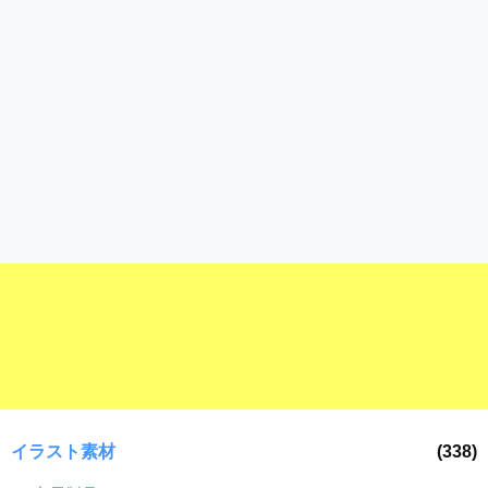
ラ
ー
ン
素
ド
材
等
の
の
ロ
素
ゴ
材
を
I
ナ
l
ビ
l
u
s
t
r
a
t
o
r
イラスト素材
(338)
（
A