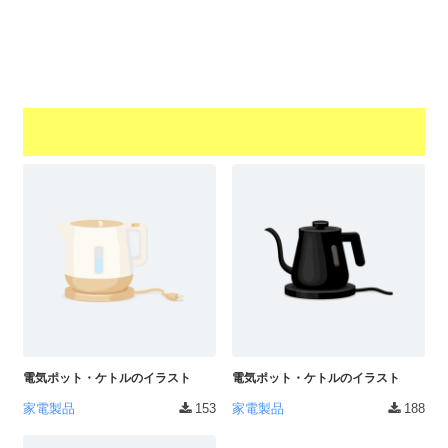
a
l
r
t
u
a
o
t
s
r
o
t
（
r
r
A
（
I
A
a
I
・
t
・
E
o
E
P
r
P
S
S
（
形
形
A
式
式
）
I
）
で
・
で
ト
ト
電気ポット・ケトルのイラスト
電気ポット・ケトルのイラスト
E
レ
レ
P
家電製品
153
家電製品
188
ー
ー
S
ス
ス