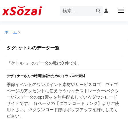
企
ー
コ
業
ン
メ
・
ニ
テ
ュ
企
ブ
企
ー
ン
業
ラ
業
ツ
ホーム
›
・
ン
・
へ
ブ
ド
ス
ブ
ラ
タグ:
ケトル
のデータ一覧
等
キ
ラ
ン
の
ッ
ド
ン
ロ
『ケトル 』 のデータの数は
0
件です。
プ
等
ド
ゴ
の
を
デザイナーさんの時間短縮のためのイラレweb素材
等
ロ
I
ゴ
季節イベントのワンポイント素材やサービスロゴ、ウェブ
の
l
を
ページのアクセントに使えそうなイラストレーター/ベクタ
ロ
l
I
ー/パスデータのeps素材を無料配布しているダウンロード
ゴ
l
u
サイトです。 各ページの【ダウンロードリンク】よりご使
を
l
用下さい。※ダウンロード際はポップアップを許可してく
s
u
ださい。
I
t
s
r
l
t