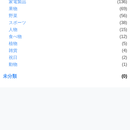
家電製品
(136)
I
果物
(69)
・
野菜
(56)
E
スポーツ
(38)
P
人物
(15)
S
食べ物
(12)
形
植物
(5)
式
）
雑貨
(4)
で
祝日
(2)
ト
動物
(1)
レ
ー
未分類
(0)
ス
、
無
料
ダ
ウ
ン
ロ