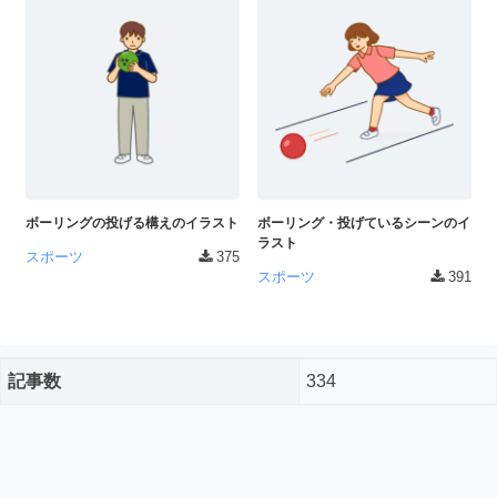
ダ
形
ダ
ウ
ウ
式
ン
ン
）
ロ
ロ
で
ー
ー
ド
ト
ド
フ
レ
フ
リ
ー
リ
ー
ボーリングの投げる構えのイラスト
ボーリング・投げているシーンのイ
ー
ス
素
ラスト
素
スポーツ
375
材
ダ
スポーツ
391
の
材
ウ
素
の
ン
材
素
ナ
ロ
材
記事数
334
ビ
ー
ナ
企
ビ
ド
業
フ
・
ブ
リ