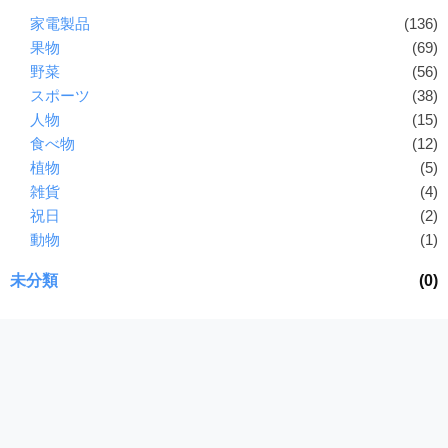
I
家電製品
(136)
・
果物
(69)
E
野菜
(56)
P
スポーツ
(38)
S
人物
(15)
形
食べ物
(12)
式
植物
(5)
）
雑貨
(4)
で
祝日
(2)
ト
レ
動物
(1)
ー
未分類
(0)
ス
、
無
料
ダ
ウ
ン
ロ