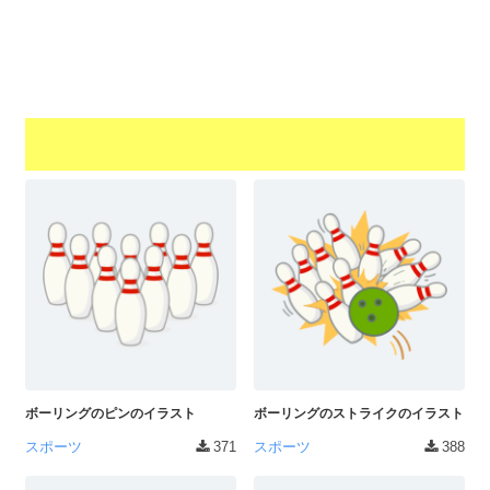
a
l
r
t
u
a
o
t
s
r
o
t
（
r
r
A
（
I
A
a
I
・
t
・
E
o
E
P
r
P
S
S
（
形
形
A
式
式
）
I
）
で
・
で
ト
ト
ボーリングのピンのイラスト
ボーリングのストライクのイラスト
E
レ
レ
P
スポーツ
371
スポーツ
388
ー
ー
S
ス
ス