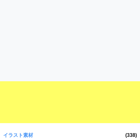
ラ
ー
ン
素
ド
材
等
の
の
ロ
素
ゴ
材
を
I
ナ
l
ビ
l
u
s
t
r
a
t
o
r
（
イラスト素材
(338)
A