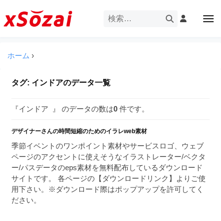
企
ー
コ
業
ン
メ
・
ニ
テ
ュ
企
ブ
企
ー
ン
業
ラ
業
ツ
ホーム
›
・
ン
・
へ
ブ
ド
ス
ブ
ラ
タグ:
インドア
のデータ一覧
等
キ
ラ
ン
の
ッ
ド
ン
ロ
『インドア 』 のデータの数は
0
件です。
プ
等
ド
ゴ
の
を
デザイナーさんの時間短縮のためのイラレweb素材
等
ロ
I
ゴ
季節イベントのワンポイント素材やサービスロゴ、ウェブ
の
l
を
ページのアクセントに使えそうなイラストレーター/ベクタ
ロ
l
I
ー/パスデータのeps素材を無料配布しているダウンロード
ゴ
l
u
サイトです。 各ページの【ダウンロードリンク】よりご使
を
l
用下さい。※ダウンロード際はポップアップを許可してく
s
u
ださい。
I
t
s
r
l
t