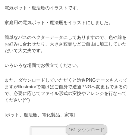
a
l
r
電気ポット・魔法瓶のイラストです。
t
u
a
o
t
s
家庭用の電気ポット・魔法瓶をイラストにしました。
r
o
t
（
r
簡単なパスのベクターデータにしてありますので、色や線を
r
A
（
お好みに合わせたり、大きさ変更などご自由に加工していた
I
A
a
だいて大丈夫です。
I
・
t
・
E
o
いろいろな場面でお役立てください。
E
P
r
P
S
S
また、ダウンロードしていただくと透過PNGデータも入って
（
形
形
ますがIllustratorで開けばご自身で透過PNGへ変更もできるの
A
式
式
で、必要に応じてファイル形式の変換やアレンジを行なって
）
I
）
ください(^^)
で
・
で
ト
ト
E
[ポット、魔法瓶、電化製品、家電]
レ
レ
P
ー
ー
161 ダウンロード
S
ス
ス