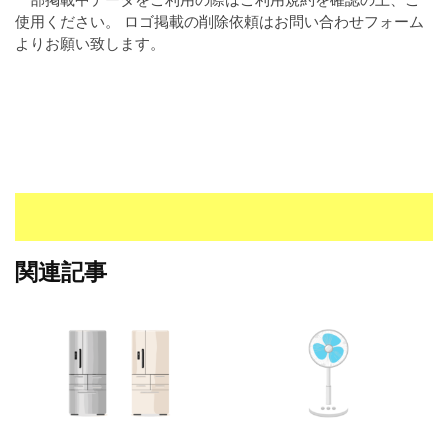
I
使用ください。 ロゴ掲載の削除依頼はお問い合わせフォーム
・
よりお願い致します。
E
P
S
形
式
）
で
ト
レ
ー
関連記事
ス
、
無
料
ダ
ウ
ン
ロ