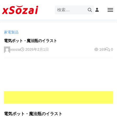
企
ー
コ
業
ン
メ
・
ニ
テ
ュ
企
ブ
企
ー
ン
業
ラ
業
ツ
・
ン
家電製品
・
へ
ブ
ド
ス
電気ポット・魔法瓶のイラスト
ブ
ラ
等
キ
ラ
ン
xsozai
2026年2月1日
169
0
の
ッ
ド
ン
ロ
プ
等
ド
ゴ
の
を
等
ロ
I
ゴ
の
l
を
ロ
l
I
ゴ
l
u
を
l
s
u
I
t
s
r
電気ポット・魔法瓶のイラスト
l
t