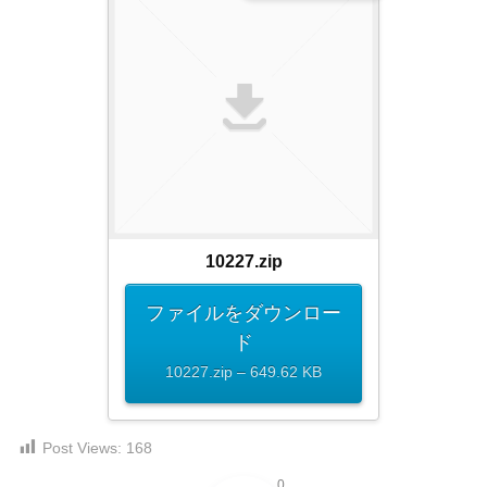
ダ
形
ダ
ウ
ウ
式
ン
ン
）
ロ
ロ
で
ー
ー
ド
ト
ド
フ
レ
フ
リ
ー
リ
ー
ー
ス
素
素
材
ダ
10227.zip
の
材
ウ
素
の
ファイルをダウンロー
ン
材
素
ド
ナ
ロ
材
10227.zip – 649.62 KB
ビ
ー
ナ
企
ビ
ド
業
フ
・
Post Views:
168
ブ
リ
0