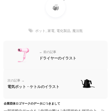
ラ
ー
ン
素
ド
材
等
の
の
ロ
ポット
,
家電
,
電化製品
,
魔法瓶
素
ゴ
材
を
I
ナ
l
← 前の記事
ビ
l
ドライヤーのイラスト
u
s
t
r
次の記事 →
a
電気ポット・ケトルのイラスト
t
o
r
企業団体ロゴマークのデータにつきまして
（
A
一部掲載中データをご利用の際はご利用規約を確認の上、ご