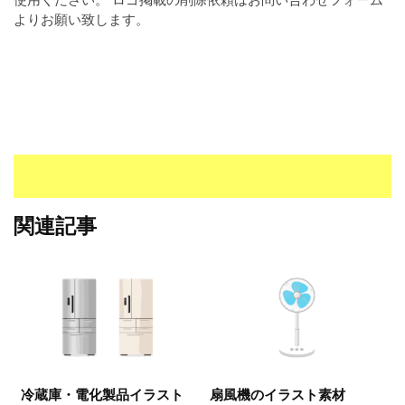
I
よりお願い致します。
・
E
P
S
形
式
）
で
ト
レ
関連記事
ー
ス
、
無
料
ダ
ウ
ン
冷蔵庫・電化製品イラスト
扇風機のイラスト素材
ロ