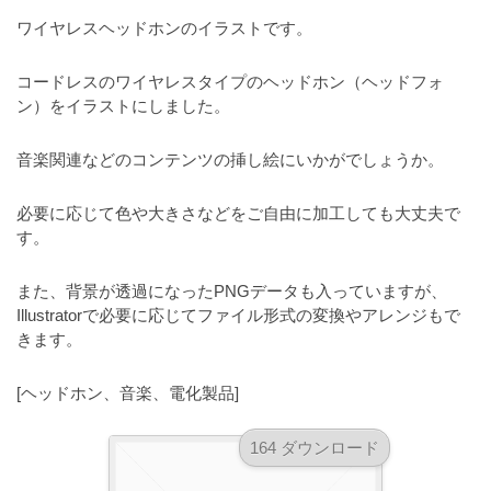
a
l
r
ワイヤレスヘッドホンのイラストです。
t
u
a
o
t
s
コードレスのワイヤレスタイプのヘッドホン（ヘッドフォ
r
o
ン）をイラストにしました。
t
（
r
r
A
（
音楽関連などのコンテンツの挿し絵にいかがでしょうか。
I
A
a
I
・
t
必要に応じて色や大きさなどをご自由に加工しても大丈夫で
・
E
o
す。
E
P
r
P
S
S
また、背景が透過になったPNGデータも入っていますが、
（
形
形
Illustratorで必要に応じてファイル形式の変換やアレンジもで
A
式
式
きます。
）
I
）
で
・
で
[ヘッドホン、音楽、電化製品]
ト
ト
E
レ
レ
P
164 ダウンロード
ー
ー
S
ス
ス