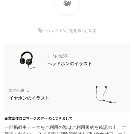
ラ
ー
ン
素
ド
材
等
の
の
ヘッドホン
,
電化製品
,
音楽
ロ
素
ゴ
材
を
I
ナ
← 前の記事
l
ビ
ヘッドホンのイラスト
l
u
s
t
次の記事 →
r
イヤホンのイラスト
a
t
o
企業団体ロゴマークのデータにつきまして
r
（
一部掲載中データをご利用の際はご利用規約を確認の上、ご
A
使用ください。 ロゴ掲載の削除依頼はお問い合わせフォーム