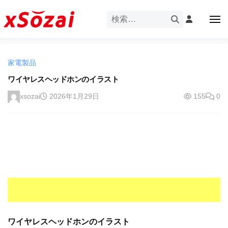
企
ー
コ
業
ン
メ
・
ニ
テ
ュ
企
ブ
企
ー
ン
業
ラ
業
ツ
・
ン
家電製品
・
へ
ブ
ド
ス
ワイヤレスヘッドホンのイラスト
ブ
ラ
等
キ
ラ
ン
xsozai
2026年1月29日
155
0
の
ッ
ド
ン
ロ
プ
等
ド
ゴ
の
を
等
ロ
I
ゴ
の
l
を
ロ
l
I
ゴ
l
u
を
l
s
u
I
t
s
r
ワイヤレスヘッドホンのイラスト
l
t