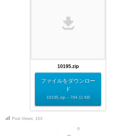
ダ
形
ダ
ウ
ウ
式
ン
ン
）
ロ
ロ
で
ー
ー
ド
ト
ド
フ
レ
フ
リ
ー
リ
ー
ー
ス
素
10195.zip
素
材
ダ
の
材
ファイルをダウンロー
ウ
素
の
ド
ン
材
素
10195.zip – 784.11 KB
ナ
ロ
材
ビ
ー
ナ
企
ビ
ド
業
Post Views:
153
フ
・
0
ブ
リ