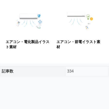
ー
ド
フ
リ
ー
素
材
の
エアコン・電化製品イラス
エアコン・節電イラスト素
素
ト素材
材
材
ナ
ビ
記事数
334