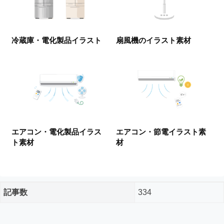
ー
ド
フ
リ
冷蔵庫・電化製品イラスト
扇風機のイラスト素材
ー
素
材
の
素
材
ナ
ビ
エアコン・電化製品イラス
エアコン・節電イラスト素
ト素材
材
記事数
334