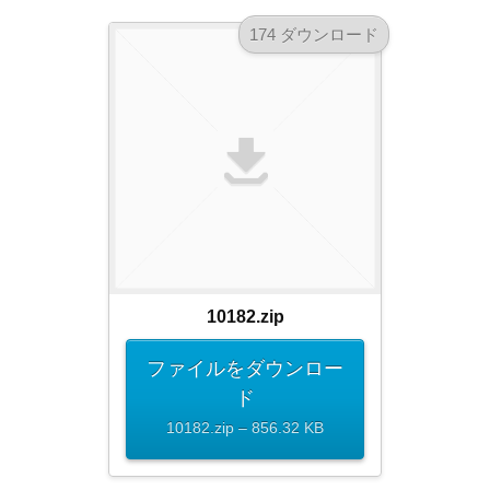
ダ
形
ダ
174 ダウンロード
ウ
ウ
式
ン
ン
）
ロ
ロ
で
ー
ー
ド
ト
ド
フ
レ
フ
リ
ー
リ
ー
ー
ス
素
素
材
ダ
の
材
ウ
素
の
10182.zip
ン
材
素
ナ
ロ
材
ファイルをダウンロー
ビ
ー
ナ
ド
企
ビ
ド
業
10182.zip – 856.32 KB
フ
・
ブ
リ