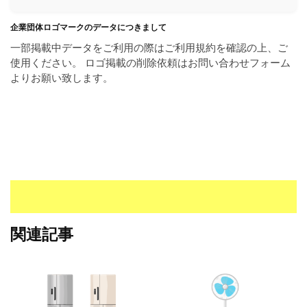
I
・
企業団体ロゴマークのデータにつきまして
E
一部掲載中データをご利用の際はご利用規約を確認の上、ご
P
使用ください。 ロゴ掲載の削除依頼はお問い合わせフォーム
S
よりお願い致します。
形
式
）
で
ト
レ
ー
ス
、
無
関連記事
料
ダ
ウ
ン
ロ