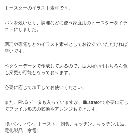
a
l
r
トースターのイラスト素材です。
t
u
a
o
t
s
パンを焼いたり、調理などに使う家庭用のトースターをイラ
r
o
ストにしました。
t
（
r
r
A
（
調理や家電などのイラスト素材としてお役立ていただければ
I
A
a
幸いです。
I
・
t
・
E
o
ベクターデータで作成してあるので、拡大縮小はもちろん色
E
P
も変更が可能となっております。
r
P
S
S
（
形
形
必要に応じて加工してお使いください。
A
式
式
）
I
）
また、PNGデータも入っていますが、Illustratorで必要に応じ
で
・
で
てファイル形式の変換やアレンジもできます。
ト
ト
E
レ
レ
P
[食パン、パン、トースト、朝食、キッチン、キッチン用品、
ー
ー
電化製品、家電]
S
ス
ス