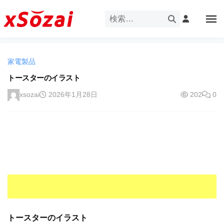
企
ー
コ
業
ン
メ
・
ニ
テ
ュ
企
ブ
企
ー
ン
業
ラ
業
ツ
・
ン
家電製品
・
へ
ブ
ド
ス
トースターのイラスト
ブ
ラ
等
キ
ラ
ン
xsozai
2026年1月28日
202
0
の
ッ
ド
ン
ロ
プ
等
ド
ゴ
の
を
等
ロ
I
ゴ
の
l
を
ロ
l
I
ゴ
l
u
を
l
s
u
I
t
s
r
トースターのイラスト
l
t