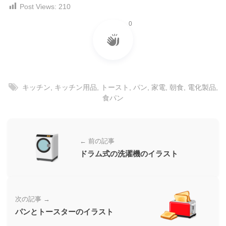
ラ
Post Views:
210
ー
ン
素
0
ド
材
等
の
の
ロ
素
ゴ
材
を
キッチン
,
キッチン用品
,
トースト
,
パン
,
家電
,
朝食
,
電化製品
,
I
ナ
食パン
l
ビ
l
u
s
← 前の記事
t
ドラム式の洗濯機のイラスト
r
a
t
o
次の記事 →
r
パンとトースターのイラスト
（
A