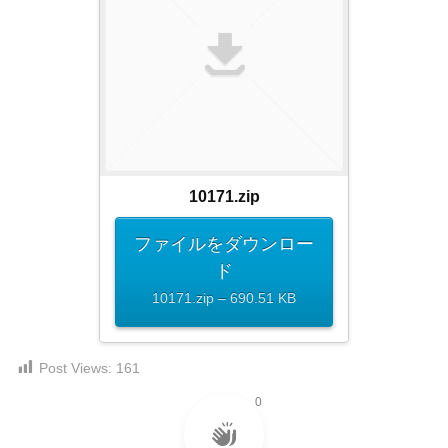
ダ
形
ダ
ウ
ウ
式
ン
ン
）
ロ
ロ
で
ー
ー
ド
ト
ド
フ
レ
フ
リ
ー
リ
ー
10171.zip
ー
ス
素
素
材
ダ
ファイルをダウンロー
の
材
ウ
ド
素
の
ン
10171.zip – 690.51 KB
材
素
ナ
ロ
材
ビ
ー
ナ
企
Post Views:
161
ビ
ド
業
0
フ
・
ブ
リ