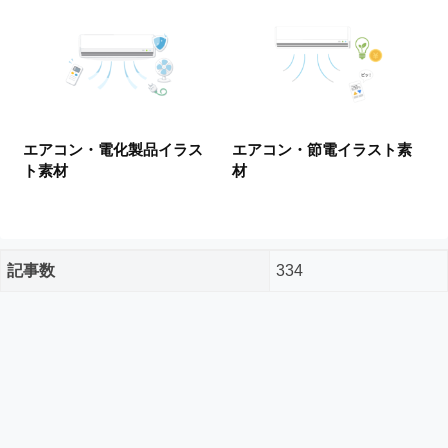
ー
ド
フ
リ
ー
素
材
エアコン・電化製品イラス
エアコン・節電イラスト素
の
ト素材
材
素
材
ナ
ビ
記事数
334