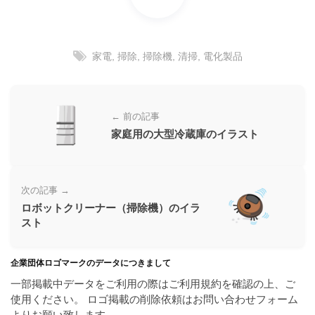
ラ
ー
ン
素
ド
材
等
家電
,
掃除
,
掃除機
,
清掃
,
電化製品
の
の
ロ
素
ゴ
材
を
← 前の記事
I
ナ
家庭用の大型冷蔵庫のイラスト
l
ビ
l
u
s
次の記事 →
t
ロボットクリーナー（掃除機）のイラ
r
スト
a
t
企業団体ロゴマークのデータにつきまして
o
r
一部掲載中データをご利用の際はご利用規約を確認の上、ご
（
使用ください。 ロゴ掲載の削除依頼はお問い合わせフォーム
A
よりお願い致します。