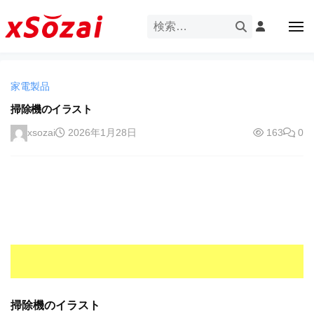
企
ー
コ
業
ン
メ
・
ニ
テ
ュ
企
ブ
企
ー
ン
業
ラ
業
ツ
・
ン
家電製品
・
へ
ブ
ド
ス
掃除機のイラスト
ブ
ラ
等
キ
ラ
ン
xsozai
2026年1月28日
163
0
の
ッ
ド
ン
ロ
プ
等
ド
ゴ
の
を
等
ロ
I
ゴ
の
l
を
ロ
l
I
ゴ
l
u
を
l
s
u
I
t
s
r
掃除機のイラスト
l
t