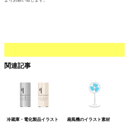
I
・
E
P
S
形
式
）
で
ト
関連記事
レ
ー
ス
、
無
料
ダ
ウ
冷蔵庫・電化製品イラスト
扇風機のイラスト素材
ン
ロ