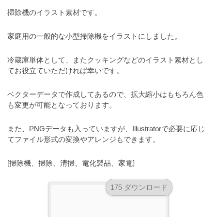
a
l
r
掃除機のイラスト素材です。
t
u
a
o
t
s
家庭用の一般的な小型掃除機をイラストにしました。
r
o
t
（
r
冷蔵庫単体として、またクッキングなどのイラスト素材とし
r
A
（
てお役立ていただければ幸いです。
I
A
a
I
・
t
ベクターデータで作成してあるので、拡大縮小はもちろん色
・
E
o
も変更が可能となっております。
E
P
r
P
S
S
また、PNGデータも入っていますが、Illustratorで必要に応じ
（
形
形
てファイル形式の変換やアレンジもできます。
A
式
式
）
I
）
[掃除機、掃除、清掃、電化製品、家電]
で
・
で
ト
ト
E
175 ダウンロード
レ
レ
P
ー
ー
S
ス
ス