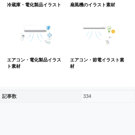
ー
冷蔵庫・電化製品イラスト
扇風機のイラスト素材
ド
フ
リ
ー
素
材
の
素
エアコン・電化製品イラス
エアコン・節電イラスト素
材
ト素材
材
ナ
ビ
記事数
334