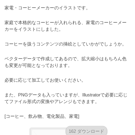
a
l
r
家電・コーヒーメーカーのイラストです。
t
u
a
o
t
s
家庭で本格的なコーヒーが入れられる、家電のコーヒーメー
r
o
カーをイラストにしました。
t
（
r
r
A
（
コーヒーを扱うコンテンツの挿絵としていかがでしょうか。
I
A
a
I
・
t
ベクターデータで作成してあるので、拡大縮小はもちろん色
・
E
o
も変更が可能となっております。
E
P
r
P
S
S
必要に応じて加工してお使いください。
（
形
形
A
式
式
また、PNGデータも入っていますが、Illustratorで必要に応じ
）
I
）
てファイル形式の変換やアレンジもできます。
で
・
で
ト
ト
E
[コーヒー、飲み物、電化製品、家電]
レ
レ
P
ー
ー
162 ダウンロード
S
ス
ス