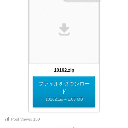
ダ
形
ダ
ウ
ウ
式
ン
ン
）
ロ
ロ
で
ー
ー
ド
ト
ド
フ
レ
フ
リ
ー
リ
ー
ー
ス
素
素
材
ダ
10162.zip
の
材
ウ
素
の
ファイルをダウンロー
ン
材
素
ド
ナ
ロ
材
ビ
10162.zip – 1.05 MB
ー
ナ
企
ビ
ド
業
フ
・
Post Views:
169
ブ
リ