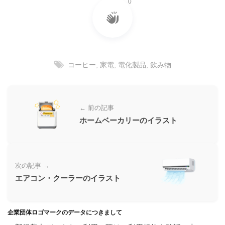
0
ラ
ー
ン
素
ド
材
等
の
の
ロ
素
コーヒー
,
家電
,
電化製品
,
飲み物
ゴ
材
を
I
ナ
l
ビ
← 前の記事
l
ホームベーカリーのイラスト
u
s
t
r
次の記事 →
a
エアコン・クーラーのイラスト
t
o
r
（
企業団体ロゴマークのデータにつきまして
A