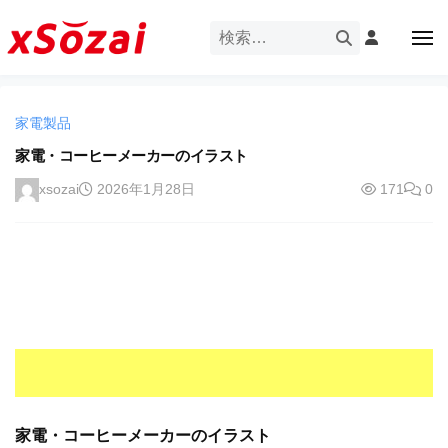
企
ー
コ
業
ン
メ
・
ニ
テ
ュ
企
ブ
企
ー
ン
業
ラ
業
ツ
・
ン
家電製品
・
へ
ブ
ド
ス
家電・コーヒーメーカーのイラスト
ブ
ラ
等
キ
ラ
ン
xsozai
2026年1月28日
171
0
の
ッ
ド
ン
ロ
プ
等
ド
ゴ
の
を
等
ロ
I
ゴ
の
l
を
ロ
l
I
ゴ
l
u
を
l
s
u
I
t
s
r
家電・コーヒーメーカーのイラスト
l
t