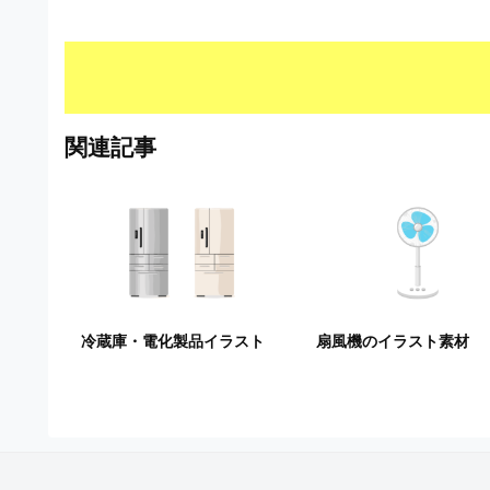
S
ビ
形
式
）
で
ト
関連記事
レ
ー
ス
、
無
料
ダ
ウ
ン
冷蔵庫・電化製品イラスト
扇風機のイラスト素材
ロ
ー
ド
フ
リ
ー