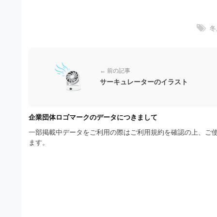
材
ウ
の
の
ン
ロ
素
冬
ゴ
ロ
を
材
ー
I
ナ
l
ド
ビ
l
← 前の記事
u
フ
サーキュレーターのイラスト
s
リ
t
r
ー
企業団体ロゴマークのデータにつきまして
a
素
t
一部掲載中データをご利用の際はご利用規約を確認の上、ご使
o
ます。
材
r
の
（
A
素
I
・
材
E
ナ
P