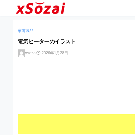
企
コ
業
ン
テ
・
企
企
ン
業
ブ
業
ツ
家電製品
・
ラ
へ
ブ
・
電気ヒーターのイラスト
ン
ス
ラ
ブ
キ
ン
ド
xsozai
2026年1月28日
ッ
ド
ラ
等
プ
等
ン
の
の
ロ
ロ
ド
ゴ
ゴ
等
を
を
I
の
l
I
l
ロ
l
u
ゴ
l
s
t
u
を
r