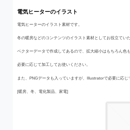
s
I
a
t
t
電気ヒーターのイラスト
l
o
r
l
r
電気ヒーターのイラスト素材です。
a
（
u
t
A
冬の暖房などのコンテンツのイラスト素材としてお役立てい
I
s
o
・
r
t
ベクターデータで作成してあるので、拡大縮小はもちろん色
E
（
P
r
必要に応じて加工してお使いください。
S
A
a
形
I
式
また、PNGデータも入っていますが、Illustratorで必要
t
・
）
o
で
E
[暖房、冬、電化製品、家電]
ト
P
r
レ
S
ー
（
ス
形
A
ダ
式
ウ
I