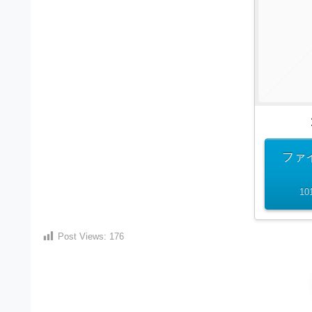
）
ン
・
ロ
で
ー
E
ト
ド
レ
P
フ
リ
ー
S
ー
ス
素
形
ダ
材
式
の
ウ
素
）
ファ
ン
材
で
ロ
ナ
10
ビ
ー
ト
企
ド
レ
業
フ
Post Views:
176
・
ー
ブ
リ
ラ
ス
ー
ン
ダ
素
ド
等