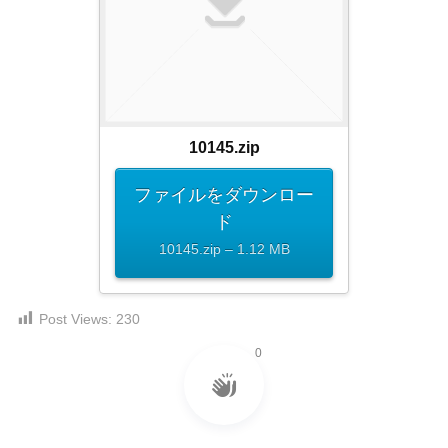
ダ
形
ダ
ウ
ウ
式
ン
ン
）
ロ
ロ
で
ー
ー
ド
ト
ド
フ
10145.zip
レ
フ
リ
ー
リ
ー
ファイルをダウンロー
ー
ス
素
ド
素
材
ダ
10145.zip – 1.12 MB
の
材
ウ
素
の
ン
材
素
Post Views:
230
ナ
ロ
材
ビ
ー
ナ
0
企
ビ
ド
業
フ
・
ブ
リ