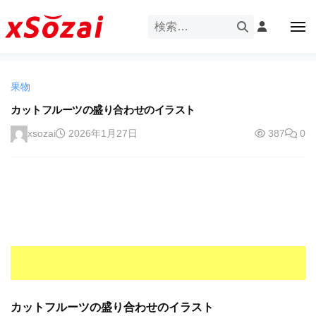
企
ー
コ
業
ン
メ
・
ニ
テ
ュ
企
ブ
企
ー
ン
業
ラ
業
ツ
・
ン
果物
・
へ
ブ
ド
ス
カットフルーツの盛り合わせのイラスト
ブ
ラ
等
キ
ラ
ン
xsozai
2026年1月27日
387
0
の
ッ
ド
ン
ロ
プ
等
ド
ゴ
の
を
等
ロ
I
ゴ
の
l
を
ロ
l
I
ゴ
l
u
を
l
s
u
I
t
s
r
カットフルーツの盛り合わせのイラスト
l
t