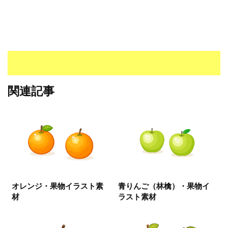
I
・
E
P
S
形
式
）
関連記事
で
ト
レ
ー
ス
、
無
料
オレンジ・果物イラスト素
青りんご（林檎）・果物イ
ダ
材
ラスト素材
ウ
ン
ロ