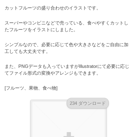
a
l
r
カットフルーツの盛り合わせのイラストです。
t
u
a
o
t
s
スーパーやコンビニなどで売っている、食べやすくカットし
r
o
たフルーツをイラストにしました。
t
（
r
r
A
（
シンプルなので、必要に応じて色や大きさなどをご自由に加
I
A
a
工しても大丈夫です。
I
・
t
・
E
o
また、PNGデータも入っていますがIllustratorにて必要に応じ
E
P
てファイル形式の変換やアレンジもできます。
r
P
S
S
（
形
形
[フルーツ、果物、食べ物]
A
式
式
）
I
）
234 ダウンロード
で
・
で
ト
ト
E
レ
レ
P
ー
ー
S
ス
ス