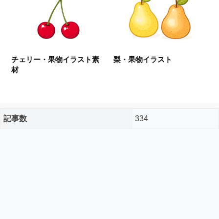
ー
ド
フ
リ
ー
チェリー・果物イラスト素
梨・果物イラスト
素
材
材
の
素
材
ナ
記事数
334
ビ