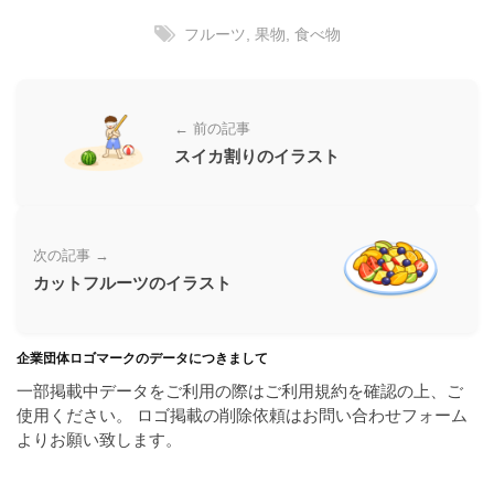
ラ
ー
ン
フルーツ
,
果物
,
食べ物
素
ド
材
等
の
の
ロ
← 前の記事
素
ゴ
スイカ割りのイラスト
材
を
I
ナ
l
ビ
l
次の記事 →
u
カットフルーツのイラスト
s
t
r
企業団体ロゴマークのデータにつきまして
a
一部掲載中データをご利用の際はご利用規約を確認の上、ご
t
使用ください。 ロゴ掲載の削除依頼はお問い合わせフォーム
o
よりお願い致します。
r
（
A