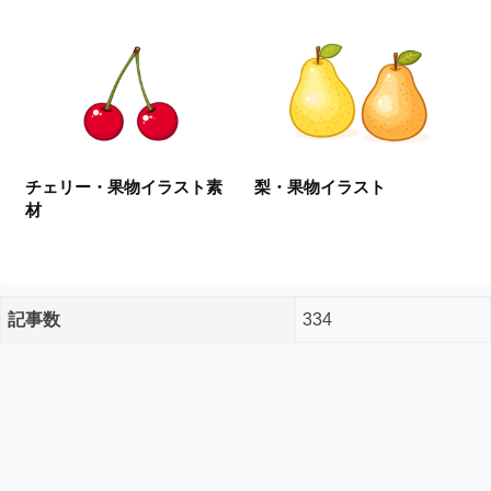
ー
ド
フ
リ
ー
素
材
の
チェリー・果物イラスト素
梨・果物イラスト
素
材
材
ナ
ビ
記事数
334