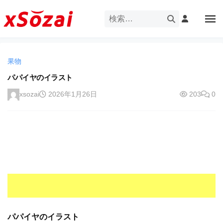
企
ー
コ
業
ン
メ
・
ニ
テ
ュ
企
ブ
企
ー
ン
業
ラ
業
ツ
・
ン
果物
・
へ
ブ
ド
ス
パパイヤのイラスト
ブ
ラ
等
キ
ラ
ン
xsozai
2026年1月26日
203
0
の
ッ
ド
ン
ロ
プ
等
ド
ゴ
の
を
等
ロ
I
ゴ
の
l
を
ロ
l
I
ゴ
l
u
を
l
s
u
I
t
s
r
パパイヤのイラスト
l
t