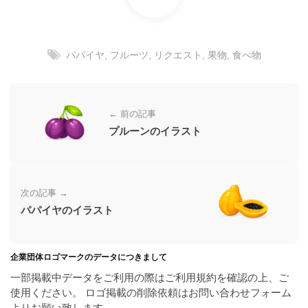
ラ
ー
ン
素
ド
材
等
パパイヤ
,
フルーツ
,
リクエスト
,
果物
,
食べ物
の
の
ロ
素
ゴ
材
を
← 前の記事
I
ナ
プルーンのイラスト
l
ビ
l
u
s
次の記事 →
t
パパイヤのイラスト
r
a
t
企業団体ロゴマークのデータにつきまして
o
r
一部掲載中データをご利用の際はご利用規約を確認の上、ご
（
使用ください。 ロゴ掲載の削除依頼はお問い合わせフォーム
A
よりお願い致します。