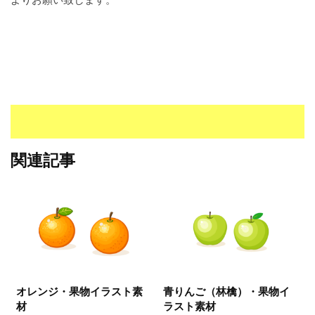
I
・
E
P
S
形
式
）
で
ト
関連記事
レ
ー
ス
、
無
料
ダ
ウ
オレンジ・果物イラスト素
青りんご（林檎）・果物イ
ン
材
ラスト素材
ロ