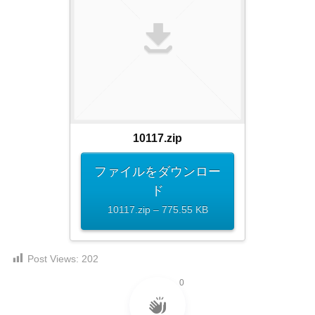
ダ
形
ダ
ウ
ウ
式
ン
ン
）
ロ
ロ
で
ー
ー
ド
ト
ド
フ
レ
フ
リ
ー
リ
ー
10117.zip
ー
ス
素
素
材
ダ
ファイルをダウンロー
の
材
ウ
ド
素
の
ン
10117.zip – 775.55 KB
材
素
ナ
ロ
材
ビ
ー
ナ
企
Post Views:
202
ビ
ド
業
0
フ
・
ブ
リ