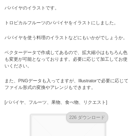
a
l
r
パパイヤのイラストです。
t
u
a
o
t
s
トロピカルフルーツのパパイヤをイラストにしました。
r
o
t
（
r
パパイヤを使う料理のイラストなどにもいかがでしょうか。
r
A
（
I
A
a
ベクターデータで作成してあるので、拡大縮小はもちろん色
I
・
t
も変更が可能となっております。必要に応じて加工してお使
・
E
o
いください。
E
P
r
P
S
S
また、PNGデータも入ってますが、Illustratorで必要に応じて
（
形
形
ファイル形式の変換やアレンジもできます。
A
式
式
）
I
）
[パパイヤ、フルーツ、果物、食べ物、リクエスト]
で
・
で
ト
ト
E
226 ダウンロード
レ
レ
P
ー
ー
S
ス
ス