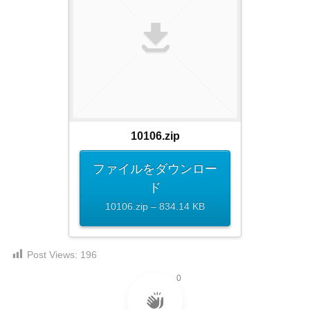
ダ
形
ダ
ウ
ウ
式
ン
ン
）
ロ
ロ
で
ー
ー
ド
ト
ド
フ
レ
フ
リ
ー
リ
ー
10106.zip
ー
ス
素
素
材
ダ
ファイルをダウンロー
の
材
ウ
ド
素
の
ン
10106.zip – 834.14 KB
材
素
ナ
ロ
材
ビ
ー
ナ
企
Post Views:
196
ビ
ド
業
0
フ
・
ブ
リ