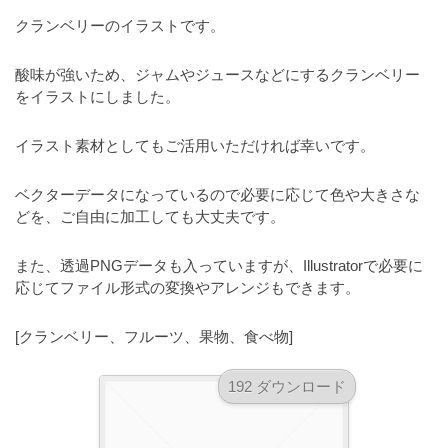
a
l
r
クランベリーのイラストです。
t
u
a
o
t
s
酸味が強いため、ジャムやジュースなどにするクランベリー
r
o
をイラストにしました。
t
（
r
r
A
（
イラスト素材としてもご活用いただければ幸いです。
I
A
a
I
・
t
ベクターデータになっているので必要に応じて色や大きさな
・
E
o
どを、ご自由に加工しても大丈夫です。
E
P
r
P
S
S
また、透過PNGデータも入っていますが、Illustratorで必要に
（
形
形
応じてファイル形式の変換やアレンジもできます。
A
式
式
）
I
）
[クランベリー、フルーツ、果物、食べ物]
で
・
で
ト
ト
E
192 ダウンロード
レ
レ
P
ー
ー
S
ス
ス