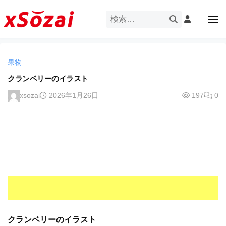
企
ー
コ
業
ン
メ
・
ニ
テ
ュ
企
ブ
企
ー
ン
業
ラ
業
ツ
・
ン
果物
・
へ
ブ
ド
ス
クランベリーのイラスト
ブ
ラ
等
キ
ラ
ン
xsozai
2026年1月26日
197
0
の
ッ
ド
ン
ロ
プ
等
ド
ゴ
の
を
等
ロ
I
ゴ
の
l
を
ロ
l
I
ゴ
l
u
を
l
s
u
I
t
s
r
クランベリーのイラスト
l
t