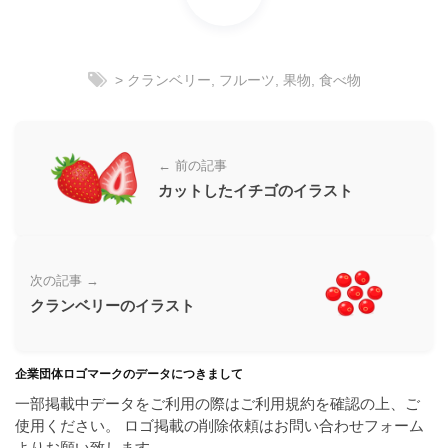
ラ
ー
ン
素
ド
材
等
> クランベリー
,
フルーツ
,
果物
,
食べ物
の
の
ロ
素
ゴ
材
を
← 前の記事
I
ナ
カットしたイチゴのイラスト
l
ビ
l
u
s
次の記事 →
t
クランベリーのイラスト
r
a
t
企業団体ロゴマークのデータにつきまして
o
r
一部掲載中データをご利用の際はご利用規約を確認の上、ご
（
使用ください。 ロゴ掲載の削除依頼はお問い合わせフォーム
A
よりお願い致します。