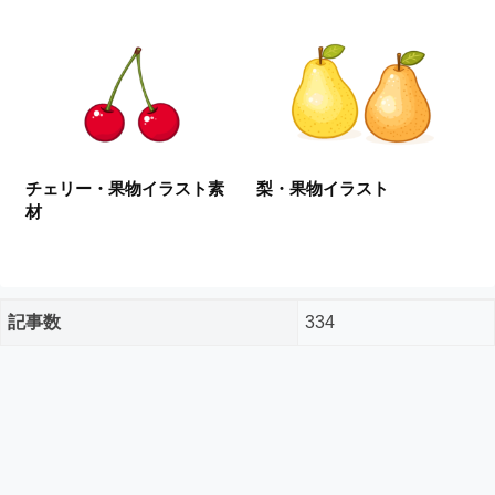
ー
ド
フ
リ
ー
素
材
の
チェリー・果物イラスト素
梨・果物イラスト
素
材
材
ナ
ビ
記事数
334