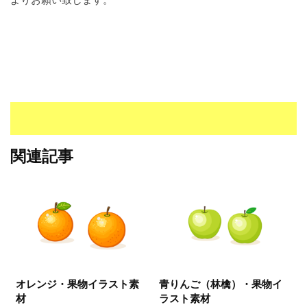
I
・
E
P
S
形
式
）
で
ト
関連記事
レ
ー
ス
、
無
料
ダ
ウ
オレンジ・果物イラスト素
青りんご（林檎）・果物イ
ン
材
ラスト素材
ロ