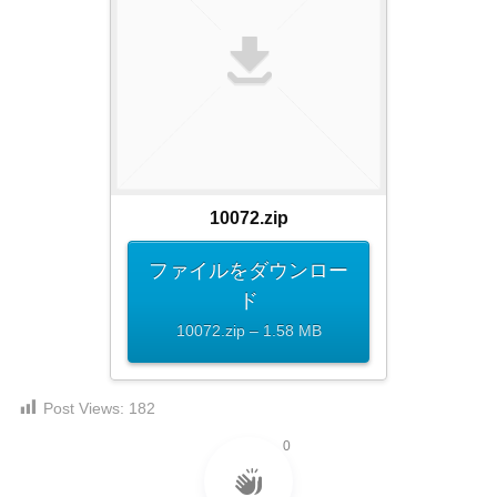
ダ
形
ダ
ウ
ウ
式
ン
ン
）
ロ
ロ
で
ー
ー
ド
ト
ド
フ
レ
フ
リ
ー
リ
ー
10072.zip
ー
ス
素
素
材
ダ
ファイルをダウンロー
の
材
ウ
ド
素
の
ン
10072.zip – 1.58 MB
材
素
ナ
ロ
材
ビ
ー
ナ
企
Post Views:
182
ビ
ド
業
0
フ
・
ブ
リ