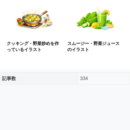
ー
ド
フ
リ
ー
素
材
クッキング・野菜炒めを作
スムージー・野菜ジュース
の
っているイラスト
のイラスト
素
材
ナ
ビ
記事数
334