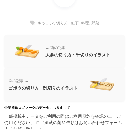
ラ
ー
ン
素
ド
材
等
キッチン
,
切り方
,
包丁
,
料理
,
野菜
の
の
ロ
素
ゴ
材
を
← 前の記事
I
ナ
人参の切り方・千切りのイラスト
l
ビ
l
u
s
次の記事 →
t
ゴボウの切り方・乱切りのイラスト
r
a
t
企業団体ロゴマークのデータにつきまして
o
r
一部掲載中データをご利用の際はご利用規約を確認の上、ご
（
使用ください。 ロゴ掲載の削除依頼はお問い合わせフォーム
A
よりお願い致します。