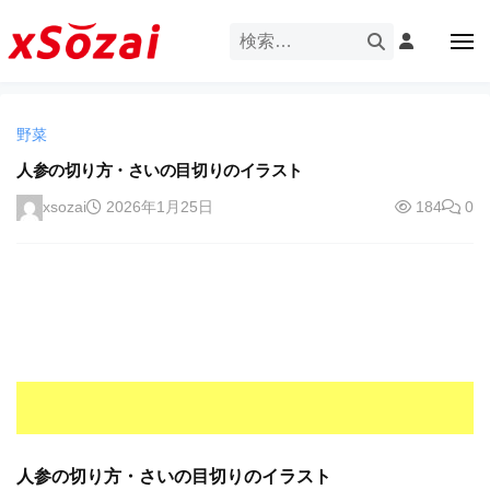
企
ー
コ
業
ン
メ
・
ニ
テ
ュ
企
ブ
企
ー
ン
業
ラ
業
ツ
・
ン
野菜
・
へ
ブ
ド
ス
人参の切り方・さいの目切りのイラスト
ブ
ラ
等
キ
ラ
ン
xsozai
2026年1月25日
184
0
の
ッ
ド
ン
ロ
プ
等
ド
ゴ
の
を
等
ロ
I
ゴ
の
l
を
ロ
l
I
ゴ
l
u
を
l
s
u
I
t
s
r
人参の切り方・さいの目切りのイラスト
l
t