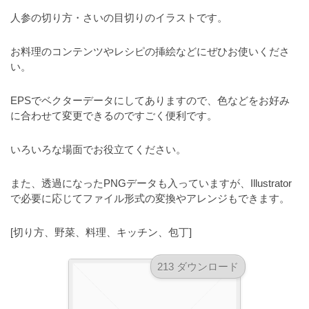
a
l
r
人参の切り方・さいの目切りのイラストです。
t
u
a
o
t
s
お料理のコンテンツやレシピの挿絵などにぜひお使いくださ
r
o
い。
t
（
r
r
A
（
EPSでベクターデータにしてありますので、色などをお好み
I
A
a
に合わせて変更できるのですごく便利です。
I
・
t
・
E
o
いろいろな場面でお役立てください。
E
P
r
P
S
S
また、透過になったPNGデータも入っていますが、Illustrator
（
形
形
で必要に応じてファイル形式の変換やアレンジもできます。
A
式
式
）
I
）
[切り方、野菜、料理、キッチン、包丁]
で
・
で
ト
ト
E
213 ダウンロード
レ
レ
P
ー
ー
S
ス
ス