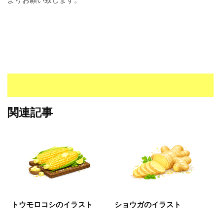
I
・
E
P
S
形
式
）
で
ト
関連記事
レ
ー
ス
、
無
料
ダ
ウ
トウモロコシのイラスト
ショウガのイラスト
ン
ロ