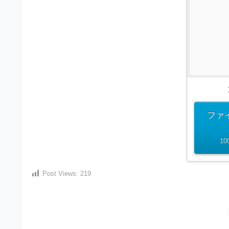
）
ン
・
ロ
で
ー
E
ト
ド
レ
P
フ
リ
ー
S
ー
ス
素
形
ダ
材
式
の
ウ
素
）
ファ
ン
材
で
ロ
ナ
10
ビ
ー
ト
企
ド
レ
業
フ
Post Views:
219
・
ー
ブ
リ
ラ
ス
ー
ン
ダ
素
ド
等