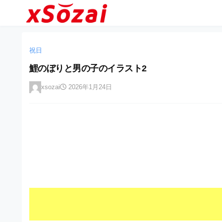
企
コ
業
ン
テ
・
企
企
ン
業
ブ
業
ツ
祝日
・
ラ
へ
ブ
・
鯉のぼりと男の子のイラスト2
ン
ス
ラ
ブ
キ
ン
ド
xsozai
2026年1月24日
ッ
ド
ラ
等
プ
等
ン
の
の
ロ
ロ
ド
ゴ
ゴ
等
を
を
I
の
l
I
l
ロ
l
u
ゴ
l
s
t
u
を
r