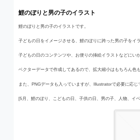
s
I
a
t
t
鯉のぼりと男の子のイラスト
l
o
r
l
r
鯉のぼりと男の子のイラストです。
a
（
u
t
A
子どもの日をイメージさせる、鯉のぼりに跨った男の子をイ
I
s
o
・
r
t
子どもの日のコンテンツや、お便りの挿絵イラストなどにい
E
（
P
r
ベクターデータで作成してあるので、拡大縮小はもちろん色
S
A
a
形
I
式
また、PNGデータも入っていますが、Illustratorで必要
t
・
）
o
で
E
[5月、鯉のぼり、こどもの日、子供の日、男の子、人物、イベ
ト
P
r
レ
S
ー
（
ス
形
A
ダ
式
ウ
I