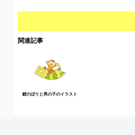
S
ビ
形
式
）
で
ト
関連記事
レ
ー
ス
、
無
料
ダ
ウ
ン
鯉のぼりと男の子のイラスト
ロ
ー
ド
フ
リ
ー