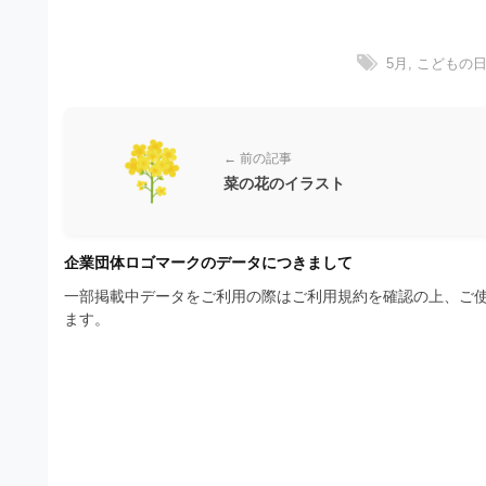
材
ウ
の
の
ン
ロ
素
5月
,
こどもの
ゴ
ロ
を
材
ー
I
ナ
l
ド
ビ
l
← 前の記事
u
フ
菜の花のイラスト
s
リ
t
r
ー
企業団体ロゴマークのデータにつきまして
a
素
t
一部掲載中データをご利用の際はご利用規約を確認の上、ご使
o
ます。
材
r
の
（
A
素
I
・
材
E
ナ
P