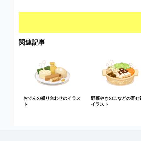
S
ビ
形
式
）
で
ト
関連記事
レ
ー
ス
、
無
料
ダ
ウ
ン
おでんの盛り合わせのイラス
野菜やきのこなどの寄せ
ロ
ト
イラスト
ー
ド
フ
リ
ー