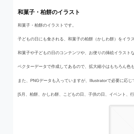
s
I
a
t
t
和菓子・柏餅のイラスト
l
o
r
l
r
和菓子・柏餅のイラストです。
a
（
u
t
A
子どもの日にも食される、和菓子の柏餅（かしわ餅）をイラ
I
s
o
・
r
t
和菓子や子どもの日のコンテンツや、お便りの挿絵イラスト
E
（
P
r
ベクターデータで作成してあるので、拡大縮小はもちろん色
S
A
a
形
I
式
また、PNGデータも入っていますが、Illustratorで必要
t
・
）
o
で
E
[5月、柏餅、かしわ餅、こどもの日、子供の日、イベント、行
ト
P
r
レ
S
ー
（
ス
形
A
ダ
式
ウ
I