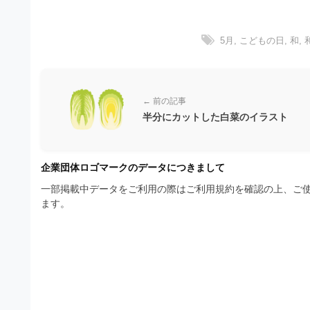
材
ウ
の
の
ン
ロ
素
5月
,
こどもの日
,
和
,
ゴ
ロ
を
材
ー
I
ナ
l
ド
ビ
l
← 前の記事
u
フ
半分にカットした白菜のイラスト
s
リ
t
r
ー
企業団体ロゴマークのデータにつきまして
a
素
t
一部掲載中データをご利用の際はご利用規約を確認の上、ご使
o
ます。
材
r
の
（
A
素
I
・
材
E
ナ
P