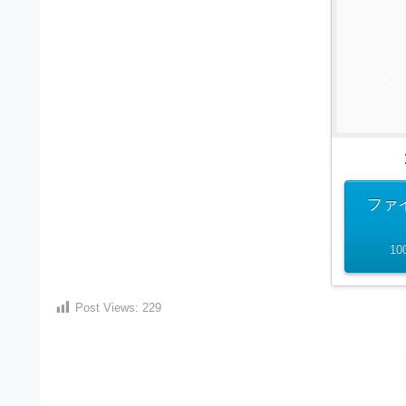
）
ン
・
ロ
で
ー
E
ト
ド
レ
P
フ
リ
ー
S
ー
ス
素
形
ダ
材
式
の
ウ
素
）
ファ
ン
材
で
ロ
ナ
10
ビ
ー
ト
企
ド
レ
業
フ
Post Views:
229
・
ー
ブ
リ
ラ
ス
ー
ン
ダ
素
ド
等