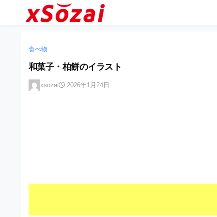
企
コ
業
ン
テ
・
企
企
ン
業
ブ
業
ツ
食べ物
・
ラ
へ
ブ
・
和菓子・柏餅のイラスト
ン
ス
ラ
ブ
キ
ン
ド
xsozai
2026年1月24日
ッ
ド
ラ
等
プ
等
ン
の
の
ロ
ロ
ド
ゴ
ゴ
等
を
を
I
の
l
I
l
ロ
l
u
ゴ
l
s
t
u
を
r